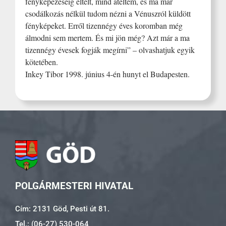
fényképezéséig eltelt, mind átéltem, és ma már
csodálkozás nélkül tudom nézni a Vénuszról küldött
fényképeket. Erről tizennégy éves koromban még
álmodni sem mertem. És mi jön még? Azt már a ma
tizennégy évesek fogják megírni” – olvashatjuk egyik
kötetében.
Inkey Tibor 1998. június 4-én hunyt el Budapesten.
POLGÁRMESTERI HIVATAL
Cím: 2131 Göd, Pesti út 81.
Tel.: (06-27) 530-064