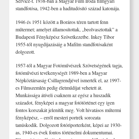
Service-t. 1938-ban a Magyar Film Iroda filmgyári
standfotósa, 1942-ben a haditudósító század katonája.
1946 és 1951 között a Boráros téren tartott fenn
műtermet; amelyet államosítottak, „beolvasztottak” a
Budapesti Fényképész Szövetkezetbe. Inkey Tibor
1955-től nyugdíjazásáig a Mafilm standfotósaként
dolgozott.
1957-től a Magyar Fotóművészek Szövetségének tagja,
fotóművészi tevékenységét 1989-ben a Magyar
Népköztársaság Csillagrendjével ismerték el, az 1997-
es Filmszemlén pedig életműdíjat vehetett át.
Munkássága átíveli csaknem az egész a huszadik
századot, fényképei a magyar fotótörténet egy igen
fontos korszakát jelenítik meg. Volt hivatásos műtermi
fényképész, – erről mesteri portrék sorozata
tanúskodik. Dolgozott fotóriporterként, képei az 1930-
as, 1940-es évek fontos történelmi dokumentumai.