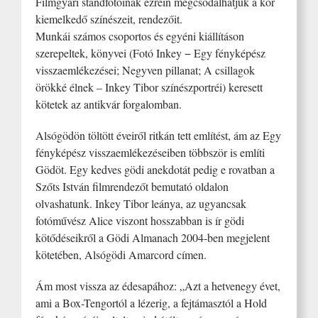
Filmgyári standfotóinak ezrein megcsodálhatjuk a kor
kiemelkedő színészeit, rendezőit.
Munkái számos csoportos és egyéni kiállításon
szerepeltek, könyvei (Fotó Inkey − Egy fényképész
visszaemlékezései; Negyven pillanat; A csillagok
örökké élnek – Inkey Tibor színészportréi) keresett
kötetek az antikvár forgalomban.
Alsógödön töltött éveiről ritkán tett említést, ám az Egy
fényképész visszaemlékezéseiben többször is említi
Gödöt. Egy kedves gödi anekdotát pedig e rovatban a
Szőts István filmrendezőt bemutató oldalon
olvashatunk. Inkey Tibor leánya, az ugyancsak
fotóművész Alice viszont hosszabban is ír gödi
kötődéseikről a Gödi Almanach 2004-ben megjelent
kötetében, Alsógödi Amarcord címen.
Ám most vissza az édesapához: „Azt a hetvenegy évet,
ami a Box-Tengortól a lézerig, a fejtámasztól a Hold