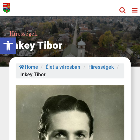
Kihagyás
Hírességek
Eszköztár megnyitása
Inkey Tibor
Home
/
Élet a városban
/
Hírességek
/
Inkey Tibor