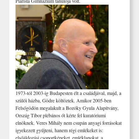
Piarista Gimnázium tanulója volt.
1973-tól 2003-ig Budapesten élt a családjával, majd, a
szülői házba, Gödre költöztek. Amikor 2005-ben
Felsőgödön megalakult a Bozóky Gyula Alapítvány,
Ország Tibor plébános őt kérte fel kuratóriumi
elnöknek. Veres Mihály nem csupán anyagi forrásokat
igyekezett gyűjteni, hanem régi emlékeket is:
elsőáldozási csoportképeket, emléklapokat, a