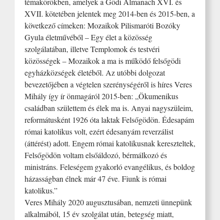
témakörökben, amelyek a Gödi Almanach XVI. és
XVII. kötetében jelentek meg 2014-ben és 2015-ben, a
következő címeken: Mozaikok Pilismaróti Bozóky
Gyula életművéből – Egy élet a közösség
szolgálatában, illetve Templomok és testvéri
közösségek – Mozaikok a ma is működő felsőgödi
egyházközségek életéből. Az utóbbi dolgozat
bevezetőjében a végtelen szerénységéről is híres Veres
Mihály így ír önmagáról 2015-ben: „Ökumenikus
családban születtem és élek ma is. Anyai nagyszüleim,
reformátusként 1926 óta laktak Felsőgödön. Édesapám
római katolikus volt, ezért édesanyám reverzálist
(áttérést) adott. Engem római katolikusnak kereszteltek,
Felsőgödön voltam elsőáldozó, bérmálkozó és
ministráns. Feleségem gyakorló evangélikus, és boldog
házasságban élnek már 47 éve. Fiunk is római
katolikus.”
Veres Mihály 2020 augusztusában, nemzeti ünnepünk
alkalmából, 15 év szolgálat után, betegség miatt,