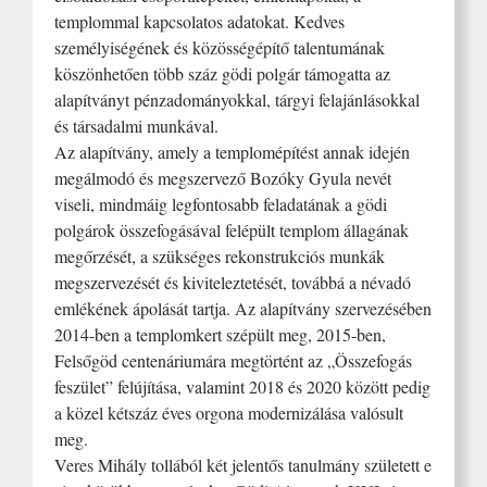
templommal kapcsolatos adatokat. Kedves
személyiségének és közösségépítő talentumának
köszönhetően több száz gödi polgár támogatta az
alapítványt pénzadományokkal, tárgyi felajánlásokkal
és társadalmi munkával.
Az alapítvány, amely a templomépítést annak idején
megálmodó és megszervező Bozóky Gyula nevét
viseli, mindmáig legfontosabb feladatának a gödi
polgárok összefogásával felépült templom állagának
megőrzését, a szükséges rekonstrukciós munkák
megszervezését és kiviteleztetését, továbbá a névadó
emlékének ápolását tartja. Az alapítvány szervezésében
2014-ben a templomkert szépült meg, 2015-ben,
Felsőgöd centenáriumára megtörtént az „Összefogás
feszület” felújítása, valamint 2018 és 2020 között pedig
a közel kétszáz éves orgona modernizálása valósult
meg.
Veres Mihály tollából két jelentős tanulmány született e