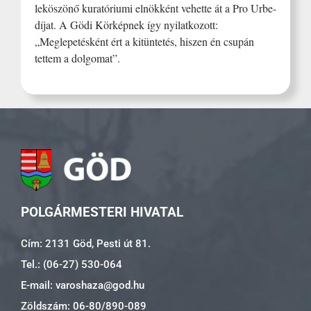
leköszönő kuratóriumi elnökként vehette át a Pro Urbe-
díjat. A Gödi Körképnek így nyilatkozott:
„Meglepetésként ért a kitüntetés, hiszen én csupán
tettem a dolgomat”.
POLGÁRMESTERI HIVATAL
Cím: 2131 Göd, Pesti út 81.
Tel.: (06-27) 530-064
E-mail: varoshaza@god.hu
Zöldszám: 06-80/890-089