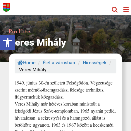
Kihagyás
Pro Urbe
Eszköztár megnyitása
Veres Mihály
Home
/
Élet a városban
/
Hírességek
/
Veres Mihály
1949. június 30-én született Felsőgödön. Végzettsége
szerint mérnök-üzemgazdász, felesége technikus,
fiúgyermekük közgazdász.
Veres Mihály már hétéves korában ministrált a
felsőgödi Jézus Szíve-templomban, 1965 nyarán pedid,
hivatalosan, a sekrestyési és a harangozói állást is
betöltötte ugyanott. 1963 és 1967 között a kecskeméti