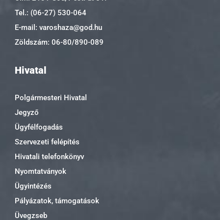
Tel.: (06-27) 530-064
E-mail: varoshaza@god.hu
Zöldszám: 06-80/890-089
Hivatal
Polgármesteri Hivatal
Jegyző
Ügyfélfogadás
Szervezeti felépítés
Hivatali telefonkönyv
Nyomtatványok
Ügyintézés
Pályázatok, támogatások
Üvegzseb