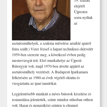
19. század
elejétől
Újpesten
sorra nyíltak
az
asztalosműhelyek, a szakma művelése arrafelé apáról
fiúra szállt.) Vizer József a faipari technikusi oklevelét
1959-ben szerezte meg, a következő évben pedig
mestervizsgát tett. Első munkahelye az Újpesti
Bútorgyár volt, majd 1970-ben átvette apjától az
asztalosműhely vezetését. A Budapesti Iparkamara
felkérésére az 1980-as évek végétől oktatta és
vizsgáztatta az ipari tanulókat.
Legjelentősebb munkáit a míves bútorok készítése és
restaurálása jelentették, szinte minden stílusban otthon
volt. Hazai és nemzetközi szinten is elismert