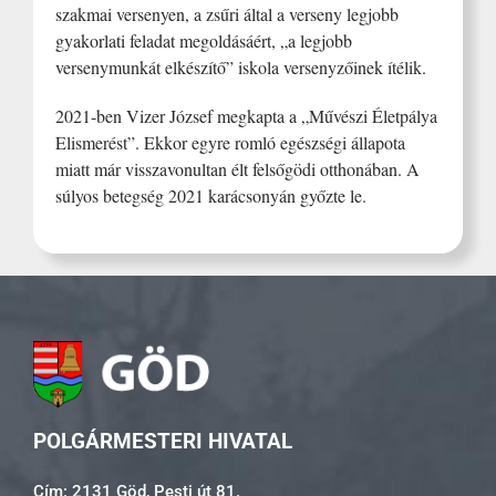
szakmai versenyen, a zsűri által a verseny legjobb
gyakorlati feladat megoldásáért, „a legjobb
versenymunkát elkészítő” iskola versenyzőinek ítélik.
2021-ben Vizer József megkapta a „Művészi Életpálya
Elismerést”. Ekkor egyre romló egészségi állapota
miatt már visszavonultan élt felsőgödi otthonában. A
súlyos betegség 2021 karácsonyán győzte le.
POLGÁRMESTERI HIVATAL
Cím: 2131 Göd, Pesti út 81.