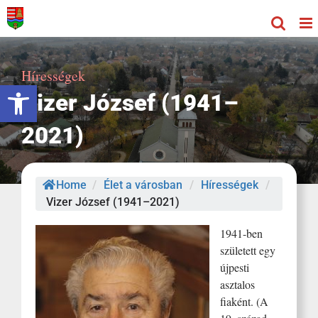
Kihagyás
Hírességek
Eszköztár megnyitása
Vizer József (1941–
2021)
Home
/
Élet a városban
/
Hírességek
/
Vizer József (1941–2021)
1941-ben
született egy
újpesti
asztalos
fiaként. (A