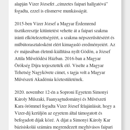
alapján Vizer Józsefet „címzetes faipari hallgatóvá”
fogadta, ezzel is elismerve munkásságát.
2015-ben Vizer József a Magyar Érdemrend
tisztikeresztje kitüntetést vehette át a faipari szakma
iránti elkötelezettségéért, a szakma népszerűsítéséért és
műbútorasztalosként elért kimagasló eredményeiért. Az
év májusában életmű-kiállítása nyílt Gödön, a József
Attila Művelődési Házban. 2016-ban a Magyar
Örökség Díjra terjesztették elő. Viselte a Magyar
Tehetség Nagykövete címet, s tagja volt a Magyar
Művészeti Akadémia köztestületének.
2020. november 12-én a Soproni Egyetem Simonyi
Károly Műszaki, Faanyagtudományi és Művészeti
Kara örömmel fogadta Vizer József felajánlását, hogy a
Vizer-díj kerüljön az egyetem által támogatott és
befogadott díjak közé. A díjat a Simonyi Károly Kar
bázisiskolái számára megrendezett meghívásos faipari