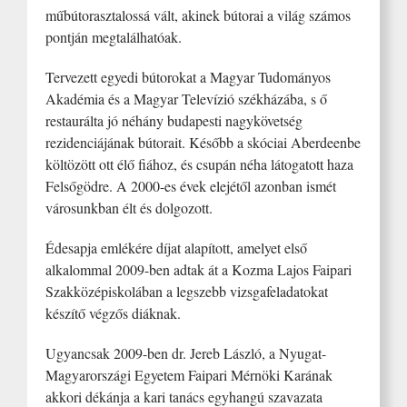
műbútorasztalossá vált, akinek bútorai a világ számos
pontján megtalálhatóak.
Tervezett egyedi bútorokat a Magyar Tudományos
Akadémia és a Magyar Televízió székházába, s ő
restaurálta jó néhány budapesti nagykövetség
rezidenciájának bútorait. Később a skóciai Aberdeenbe
költözött ott élő fiához, és csupán néha látogatott haza
Felsőgödre. A 2000-es évek elejétől azonban ismét
városunkban élt és dolgozott.
Édesapja emlékére díjat alapított, amelyet első
alkalommal 2009-ben adtak át a Kozma Lajos Faipari
Szakközépiskolában a legszebb vizsgafeladatokat
készítő végzős diáknak.
Ugyancsak 2009-ben dr. Jereb László, a Nyugat-
Magyarországi Egyetem Faipari Mérnöki Karának
akkori dékánja a kari tanács egyhangú szavazata