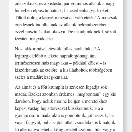
odaszoknak, és a kistestű, pár grammos állatok a nagy
hidegben elpusztulhatnak, ha cserbenhagyjuk őket.
Tiltott dolog a kenyérmorzsával való etetés! A morzsák
erjedésnek indulhatnak az állatok bélrendszerében,
ezzel pusztulásukat okozva. De ne adjunk nekik sózott,
ízesített magvakat se.
Nos, akkor mivel etessük tollas barátainkat? A
legmegfelelőbb a fekete napraforgómag, ám
természetesen más magvakat – például kölest – is
kiszórhatunk az etetőre: a kisállatboltok többségében
széles a madáreleség-kínálat.
Az almát és a főtt krumplit is szívesen fogadja sok
madár. Ezeket azonban érdemes „megbontani” egy kis
darabon, hogy nekik már ne kelljen a méreteikhez
képest vastag héj áttörésével küszködniük. Ha a
gyenge csőrű madarakra is gondolunk, jól tesszük, ha
vajat, faggyút, puha sajtot, állati zsiradékot is kínálunk.
Jó alternatíva lehet a kifüggesztett szalonnabőr, vagy a