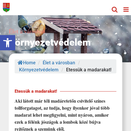
Kihagyás
Élet a városban
Eszköztár megnyitása
Környezetvédelem
Home
/
Élet a városban
/
Környezetvédelem
/
Etessük a madarakat!
Etessük a madarakat!
Aki látott már téli madáretetőn csivitelő színes
tollforgatagot, az tudja, hogy ilyenkor jóval több
madarat lehet megfigyelni, mint nyáron, amikor
ezek a félénk jószágok a lombok közé bújva
rejtőznek a szemünk elől.