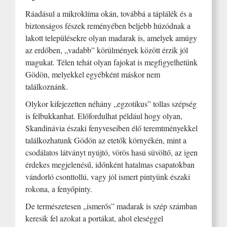
Ráadásul a mikroklíma okán, továbbá a táplálék és a
biztonságos fészek reményében beljebb húzódnak a
lakott településekre olyan madarak is, amelyek amúgy
az erdőben, „vadabb” körülmények között érzik jól
magukat. Télen tehát olyan fajokat is megfigyelhetünk
Gödön, melyekkel egyébként máskor nem
találkoznánk.
Olykor kifejezetten néhány „egzotikus” tollas szépség
is felbukkanhat. Előfordulhat például hogy olyan,
Skandinávia északi fenyveseiben élő teremtményekkel
találkozhatunk Gödön az etetők környékén, mint a
csodálatos látványt nyújtó, vörös hasú süvöltő, az igen
érdekes megjelenésű, időnként hatalmas csapatokban
vándorló csonttollú, vagy jól ismert pintyünk északi
rokona, a fenyőpinty.
De természetesen „ismerős” madarak is szép számban
keresik fel azokat a portákat, ahol eleséggel