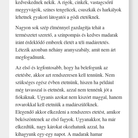
kedveskednek nekik. A rigók, cinkék, vastagcsőrű
meggyvágók, színes tengelicek, csuszkák és harkályok
lehetnek gyakori látogatói a gödi etetőknek.
Nagyon sok szép élménnyel gazdagítja tehát a
természetet szerető, a színpompás és kedves madarak
iránt érdeklődő emberek életét a téli madáretetés.
Létezik azonban néhány aranyszabály, amit nem árt
megfogadnunk.
Az első és legfontosabb, hogy ha belefogunk az
etetésbe, akkor azt rendszeresen kell tennünk. Nem
szükséges egész évben etetnünk, hiszen ha például
még tavasszal is etetnénk, azzal nem tennénk jót a
fiókáknak. Ugyanis azokat nem kiszórt maggal, hanem
rovarokkal kell etetniük a madárszülőknek.
Elegendő akkor elkezdeni a rendszeres etetést, amikor
beköszöntenek az első fagyok. Ugyanakkor, ha már
elkezdtük, nagy károkat okozhatunk azzal, ha
kihagyunk egy-egy napot. A madarak hamar