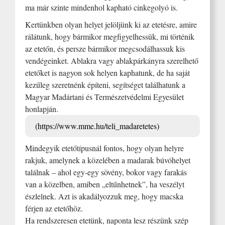
ma már szinte mindenhol kapható cinkegolyó is.
Kertünkben olyan helyet jelöljünk ki az etetésre, amire
rálátunk, hogy bármikor megfigyelhessük, mi történik
az etetőn, és persze bármikor megcsodálhassuk kis
vendégeinket. Ablakra vagy ablakpárkányra szerelhető
etetőket is nagyon sok helyen kaphatunk, de ha saját
kezűleg szeretnénk építeni, segítséget találhatunk a
Magyar Madártani és Természetvédelmi Egyesület
honlapján.
(https://www.mme.hu/teli_madaretetes)
Mindegyik etetőtípusnál fontos, hogy olyan helyre
rakjuk, amelynek a közelében a madarak búvóhelyet
találnak – ahol egy-egy sövény, bokor vagy farakás
van a közelben, amiben „eltűnhetnek”, ha veszélyt
észlelnek. Azt is akadályozzuk meg, hogy macska
férjen az etetőhöz.
Ha rendszeresen etetünk, naponta lesz részünk szép