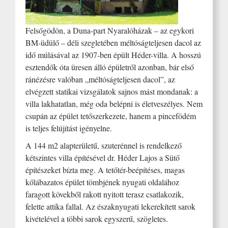
Felsőgödön, a Duna-part Nyaralóházak – az egykori
BM-üdülő – déli szegletében méltóságteljesen dacol az
idő múlásával az 1907-ben épült Héder-villa. A hosszú
esztendők óta üresen álló épületről azonban, bár első
ránézésre valóban „méltóságteljesen dacol”, az
elvégzett statikai vizsgálatok sajnos mást mondanak: a
villa lakhatatlan, még oda belépni is életveszélyes. Nem
csupán az épület tetőszerkezete, hanem a pincefödém
is teljes felújítást igényelne.
A 144 m2 alapterületű, szuterénnel is rendelkező
kétszintes villa építésével dr. Héder Lajos a Sütő
építészeket bízta meg. A tetőtér-beépítéses, magas
kőlábazatos épület tömbjének nyugati oldalához
faragott kövekből rakott nyitott terasz csatlakozik,
felette attika fallal. Az északnyugati lekerekített sarok
kivételével a többi sarok egyszerű, szögletes.