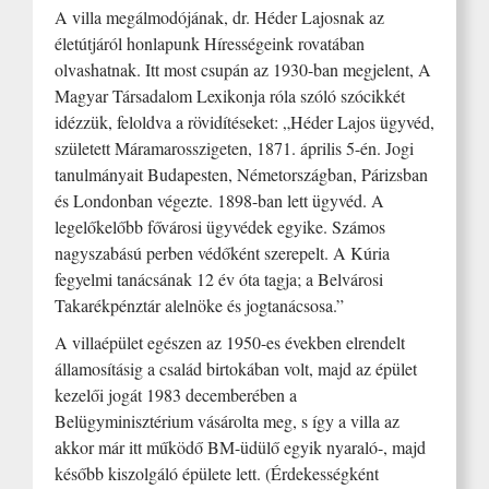
A villa megálmodójának, dr. Héder Lajosnak az
életútjáról honlapunk Hírességeink rovatában
olvashatnak. Itt most csupán az 1930-ban megjelent, A
Magyar Társadalom Lexikonja róla szóló szócikkét
idézzük, feloldva a rövidítéseket: „Héder Lajos ügyvéd,
született Máramarosszigeten, 1871. április 5-én. Jogi
tanulmányait Budapesten, Németországban, Párizsban
és Londonban végezte. 1898-ban lett ügyvéd. A
legelőkelőbb fővárosi ügyvédek egyike. Számos
nagyszabású perben védőként szerepelt. A Kúria
fegyelmi tanácsának 12 év óta tagja; a Belvárosi
Takarékpénztár alelnöke és jogtanácsosa.”
A villaépület egészen az 1950-es években elrendelt
államosításig a család birtokában volt, majd az épület
kezelői jogát 1983 decemberében a
Belügyminisztérium vásárolta meg, s így a villa az
akkor már itt működő BM-üdülő egyik nyaraló-, majd
később kiszolgáló épülete lett. (Érdekességként