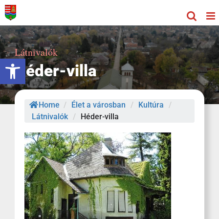
Kihagyás
Látnivalók
Eszköztár megnyitása
Héder-villa
Home
/
Élet a városban
/
Kultúra
/
Látnivalók
/
Héder-villa