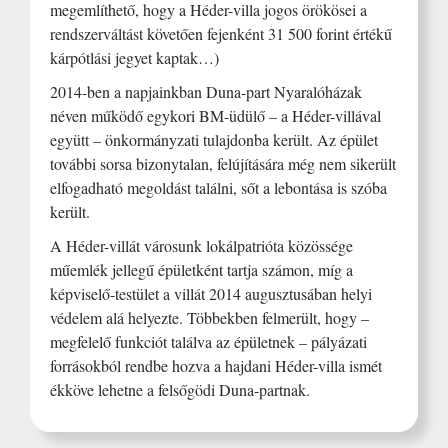
megemlíthető, hogy a Héder-villa jogos örökösei a
rendszerváltást követően fejenként 31 500 forint értékű
kárpótlási jegyet kaptak…)
2014-ben a napjainkban Duna-part Nyaralóházak
néven működő egykori BM-üdülő – a Héder-villával
együtt – önkormányzati tulajdonba került. Az épület
további sorsa bizonytalan, felújítására még nem sikerült
elfogadható megoldást találni, sőt a lebontása is szóba
került.
A Héder-villát városunk lokálpatrióta közössége
műemlék jellegű épületként tartja számon, míg a
képviselő-testület a villát 2014 augusztusában helyi
védelem alá helyezte. Többekben felmerült, hogy –
megfelelő funkciót találva az épületnek – pályázati
forrásokból rendbe hozva a hajdani Héder-villa ismét
ékköve lehetne a felsőgödi Duna-partnak.