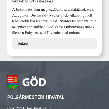
lakások helyét és nagyságát.
A beköltözés után megkezdődött az átalakítások sora.
Az egykori Buchwald–Wydler–Pick-villából így lett
tehát előbb községháza, majd 1950-tól tanácsháza, míg
az épület napjainkban Göd Város Önkormányzatának,
illetve a Polgármesteri Hivatalnak ad otthont.
Térkép
POLGÁRMESTERI HIVATAL
Cím: 2131 Göd, Pesti út 81.