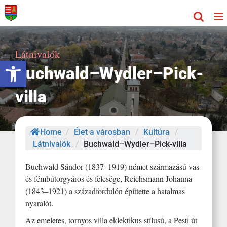
Kihagyás
Látnivalók
Eszköztár megnyitása
Buchwald–Wydler–Pick-
villa
Home
/
Élet a városban
/
Kultúra
/
Látnivalók
/
Buchwald–Wydler–Pick-villa
Buchwald Sándor (1837–1919) német származású vas-
és fémbútorgyáros és felesége, Reichsmann Johanna
(1843–1921) a századfordulón építtette a hatalmas
nyaralót.
Az emeletes, tornyos villa eklektikus stílusú, a Pesti út