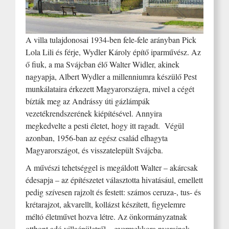
A villa tulajdonosai 1934-ben fele-fele arányban Pick
Lola Lili és férje, Wydler Károly építő iparművész. Az
ő fiuk, a ma Svájcban élő Walter Widler, akinek
nagyapja, Albert Wydler a millenniumra készülő Pest
munkálataira érkezett Magyarországra, mivel a cégét
bízták meg az Andrássy úti gázlámpák
vezetékrendszerének kiépítésével. Annyira
megkedvelte a pesti életet, hogy itt ragadt. Végül
azonban, 1956-ban az egész család elhagyta
Magyarországot, és visszatelepült Svájcba.
A művészi tehetséggel is megáldott Walter – akárcsak
édesapja – az építészetet választotta hivatásául, emellett
pedig szívesen rajzolt és festett: számos ceruza-, tus- és
krétarajzot, akvarellt, kollázst készített, figyelemre
méltó életművet hozva létre. Az önkormányzatnak
otthont adó villaépületről – gyermekkora nyarainak