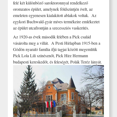
felé két különböző saroktoronnyal rendelkező
oromzatos épület, amelynek földszintjén ívelt, az
emeleten egyenesen kialakított ablakok voltak. Az
egykori Buchwald-gyár míves termékeire emlékeztet
az épület utcafrontján a szecessziós vaskerítés.
Az 1920-as évek második felében a Pick család
vásárolta meg a villát. A Pesti Hírlapban 1915-ben a
Gödön nyaraló família ifjú tagjai között megemlítik
Pick Lola Lili színésznőt, Pick Hirz Hermann
budapesti kereskedőt, és feleségét, Polák Teréz lányát.