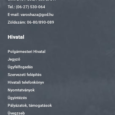
Tel.: (06-27) 530-064
E-mail: varoshaza@god.hu
Zöldszám: 06-80/890-089
Hivatal
Polgármesteri Hivatal
Jegyző
Ügyfélfogadás
Szervezeti felépítés
Hivatali telefonkönyv
Nyomtatványok
Ügyintézés
Pályázatok, támogatások
Üvegzseb