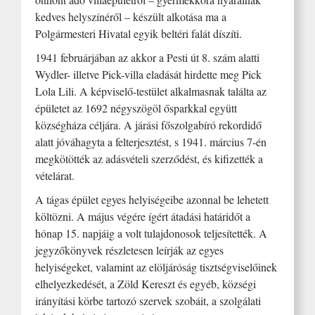
kedves helyszínéről – készült alkotása ma a
Polgármesteri Hivatal egyik beltéri falát díszíti.
1941 februárjában az akkor a Pesti út 8. szám alatti
Wydler- illetve Pick-villa eladását hirdette meg Pick
Lola Lili. A képviselő-testület alkalmasnak találta az
épületet az 1692 négyszögöl ősparkkal együtt
községháza céljára. A járási főszolgabíró rekordidő
alatt jóváhagyta a felterjesztést, s 1941. március 7-én
megkötötték az adásvételi szerződést, és kifizették a
vételárat.
A tágas épület egyes helyiségeibe azonnal be lehetett
költözni. A május végére ígért átadási határidőt a
hónap 15. napjáig a volt tulajdonosok teljesítették. A
jegyzőkönyvek részletesen leírják az egyes
helyiségeket, valamint az elöljáróság tisztségviselőinek
elhelyezkedését, a Zöld Kereszt és egyéb, községi
irányítási körbe tartozó szervek szobáit, a szolgálati