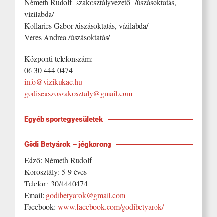
Németh Rudolf szakosztályvezető /úszásoktatás,
vízilabda/
Kollarics Gábor /úszásoktatás, vízilabda/
Veres Andrea /úszásoktatás/
Központi telefonszám:
06 30 444 0474
info@vizikukac.hu
godiseuszoszakosztaly@gmail.com
Egyéb sportegyesületek
Gödi Betyárok – jégkorong
Edző: Németh Rudolf
Korosztály: 5-9 éves
Telefon: 30/4440474
Email:
godibetyarok@gmail.com
Facebook:
www.facebook.com/godibetyarok/