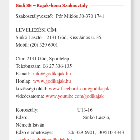
Gödi SE – Kajak-kenu Szakosztály
Szakosztályvezető: Pór Miklós 30-370 1741
LEVELEZÉSI CÍM:
Sinkó László – 2131 Göd, Kiss János u. 35.
Mobil: (20) 329 6901
Cím: 2131 Göd, Sporttelep
Telefonszám: 06 27 336-135
E-mail:
info@godikajak.hu
Honlap:
www.godikajak.hu
közösségi oldal:
www.facebook.com/godikajak
videócsatorna:
www.youtube.com/godikajak
Korosztály: U13-16
Edző: Sinkó László,
Németh István
Edző elérhetősége: 20/ 329-6901, 30/510-4343
sinko.laszlo@godikajak.hu
,