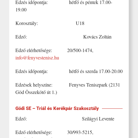
Edzés időpontja: hétfő és péntek 17.00-
19.00
Korosztály: U18
Edző: Kovács Zoltán
Edző elérhetősége: 20/500-1474,
info@fenyvestenisz.hu
Edzés időpontja: hétfő és szerda 17.00-20.00
Edzések helyszíne: Fenyves Teniszpark (2131
Göd Összekötő út 1.)
Gödi SE – Triál és Kerékpár Szakosztály
Edző: Szilágyi Levente
Edző elérhetősége: 30/993-5215,