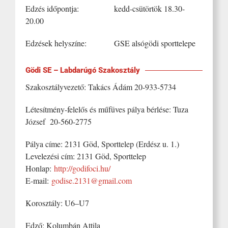
Edzés időpontja: kedd-csütörtök 18.30-
20.00
Edzések helyszíne: GSE alsógödi sporttelepe
Gödi SE – Labdarúgó Szakosztály
Szakosztályvezető: Takács Ádám 20-933-5734
Létesítmény-felelős és műfüves pálya bérlése: Tuza
József 20-560-2775
Pálya címe: 2131 Göd, Sporttelep (Erdész u. 1.)
Levelezési cím: 2131 Göd, Sporttelep
Honlap:
http://godifoci.hu/
E-mail:
godise.2131@gmail.com
Korosztály: U6–U7
Edző: Kolumbán Attila