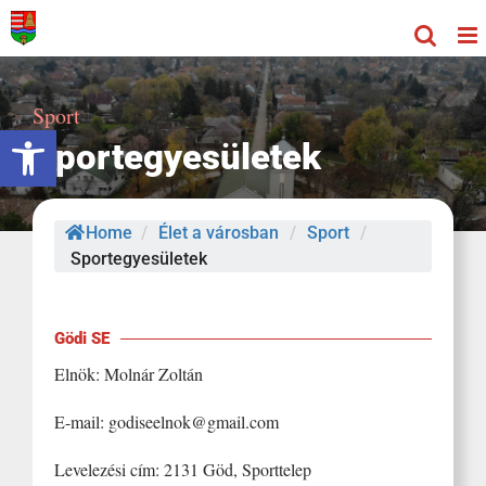
Kihagyás
Sport
Eszköztár megnyitása
Sportegyesületek
Home
/
Élet a városban
/
Sport
/
Sportegyesületek
Gödi SE
Elnök: Molnár Zoltán
E-mail: godiseelnok@gmail.com
Levelezési cím: 2131 Göd, Sporttelep