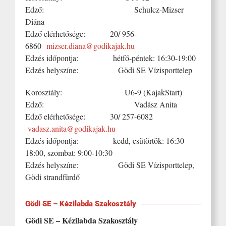
Edző: Schulcz-Mizser
Diána
Edző elérhetősége: 20/ 956-
6860
mizser.diana@godikajak.hu
Edzés időpontja: hétfő-péntek: 16:30-19:00
Edzés helyszíne: Gödi SE Vízisporttelep
Korosztály: U6-9 (KajakStart)
Edző: Vadász Anita
Edző elérhetősége: 30/ 257-6082
vadasz.anita@godikajak.hu
Edzés időpontja: kedd, csütörtök: 16:30-
18:00, szombat: 9:00-10:30
Edzés helyszíne: Gödi SE Vízisporttelep,
Gödi strandfürdő
Gödi SE – Kézilabda Szakosztály
Gödi SE – Kézilabda Szakosztály