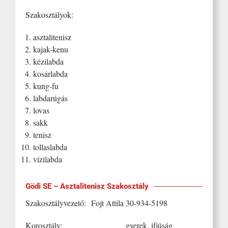
Szakosztályok:
asztalitenisz
kajak-kenu
kézilabda
kosárlabda
kung-fu
labdarúgás
lovas
sakk
tenisz
tollaslabda
vízilabda
Gödi SE – Asztalitenisz Szakosztály
Szakosztályvezető: Fojt Attila 30-934-5198
Korosztály: gyerek, ifjúság