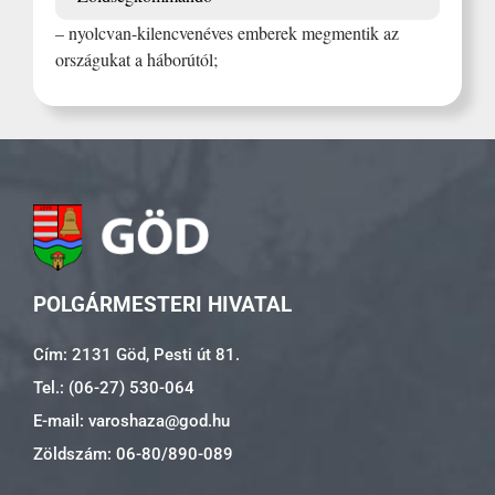
– nyolcvan-kilencvenéves emberek megmentik az
országukat a háborútól;
POLGÁRMESTERI HIVATAL
Cím: 2131 Göd, Pesti út 81.
Tel.: (06-27) 530-064
E-mail: varoshaza@god.hu
Zöldszám: 06-80/890-089