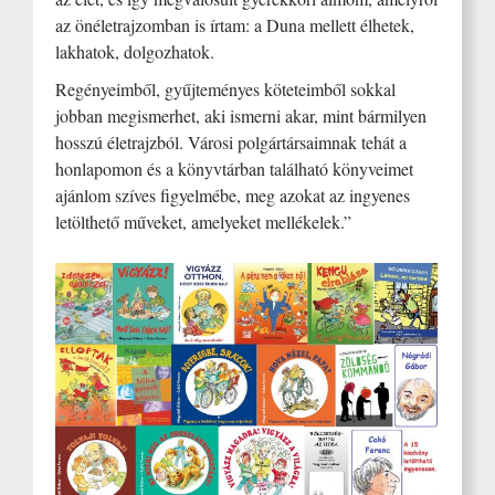
az önéletrajzomban is írtam: a Duna mellett élhetek,
lakhatok, dolgozhatok.
Regényeimből, gyűjteményes köteteimből sokkal
jobban megismerhet, aki ismerni akar, mint bármilyen
hosszú életrajzból. Városi polgártársaimnak tehát a
honlapomon és a könyvtárban található könyveimet
ajánlom szíves figyelmébe, meg azokat az ingyenes
letölthető műveket, amelyeket mellékelek.”