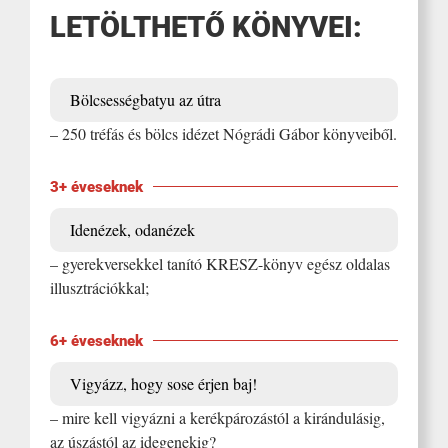
LETÖLTHETŐ KÖNYVEI:
Bölcsességbatyu az útra
– 250 tréfás és bölcs idézet Nógrádi Gábor könyveiből.
3+ éveseknek
Idenézek, odanézek
– gyerekversekkel tanító KRESZ-könyv egész oldalas
illusztrációkkal;
6+ éveseknek
Vigyázz, hogy sose érjen baj!
– mire kell vigyázni a kerékpározástól a kirándulásig,
az úszástól az idegenekig?