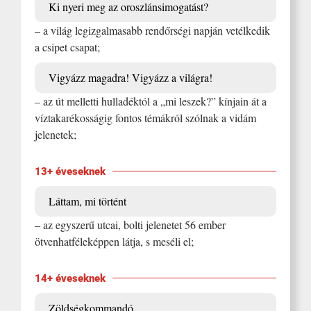
Ki nyeri meg az oroszlánsimogatást?
– a világ legizgalmasabb rendőrségi napján vetélkedik
a csipet csapat;
Vigyázz magadra! Vigyázz a világra!
– az út melletti hulladéktól a „mi leszek?” kínjain át a
víztakarékosságig fontos témákról szólnak a vidám
jelenetek;
13+ éveseknek
Láttam, mi történt
– az egyszerű utcai, bolti jelenetet 56 ember
ötvenhatféleképpen látja, s meséli el;
14+ éveseknek
Zöldségkommandó