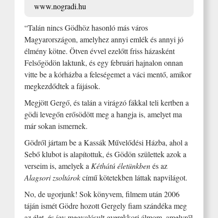
www.nogradi.hu
“Talán nincs Gödhöz hasonló más város
Magyarországon, amelyhez annyi emlék és annyi jó
élmény kötne. Ötven évvel ezelőtt friss házasként
Felsőgödön laktunk, és egy februári hajnalon onnan
vitte be a kórházba a feleségemet a váci mentő, amikor
megkezdődtek a fájások.
Megjött Gergő, és talán a virágzó fákkal teli kertben a
gödi levegőn erősödött meg a hangja is, amelyet ma
már sokan ismernek.
Gödről jártam be a Kassák Művelődési Házba, ahol a
Sebő klubot is alapítottuk, és Gödön születtek azok a
verseim is, amelyek a
Kéthátú életünkben
és az
Alagsori zsoltárok
című kötetekben láttak napvilágot.
No, de ugorjunk! Sok könyvem, filmem után 2006
táján ismét Gödre hozott Gergely fiam szándéka meg
az élet, és így megvalósult gyerekkori álmom, amelyről