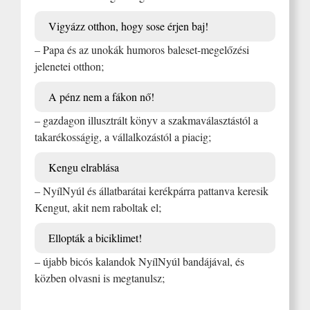
Vigyázz otthon, hogy sose érjen baj!
– Papa és az unokák humoros baleset-megelőzési
jelenetei otthon;
A pénz nem a fákon nő!
– gazdagon illusztrált könyv a szakmaválasztástól a
takarékosságig, a vállalkozástól a piacig;
Kengu elrablása
– NyílNyúl és állatbarátai kerékpárra pattanva keresik
Kengut, akit nem raboltak el;
Ellopták a biciklimet!
– újabb bicós kalandok NyílNyúl bandájával, és
közben olvasni is megtanulsz;