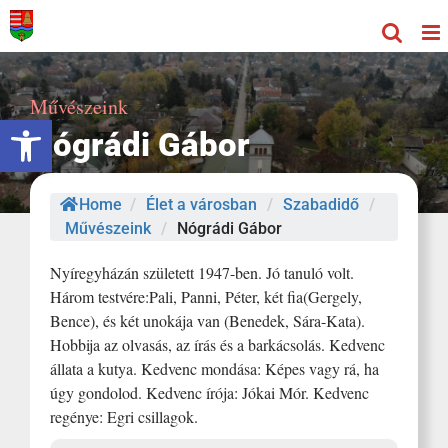
Kihagyás
Művészeink
Eszköztár megnyitása
Nógrádi Gábor
Home
/
Élet a városban
/
Szabadidő
/
Művészeink
/
Nógrádi Gábor
Nyíregyházán született 1947-ben. Jó tanuló volt.
Három testvére:Pali, Panni, Péter, két fia(Gergely,
Bence), és két unokája van (Benedek, Sára-Kata).
Hobbija az olvasás, az írás és a barkácsolás. Kedvenc
állata a kutya. Kedvenc mondása: Képes vagy rá, ha
úgy gondolod. Kedvenc írója: Jókai Mór. Kedvenc
regénye: Egri csillagok.