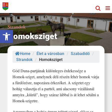
Kihagyás
Strandok
Eszköztár megnyitása
Homoksziget
Home
/
Élet a városban
/
Szabadidő
/
Strandok
/
Homoksziget
Göd Duna-partjának különleges érdekessége a
Homok-sziget, amelynek déli részén fehér homok várja
a fürdőzésre, napozásra érkezőket. A szigetet egy
holtág választja el a parttól, ami alacsony vízállásnál
annyira „kiürül”, hogy száraz lábbal is át lehet sétálni a
Homok-szigetre.
Amennyiben a holtág éppen telített vízzel, akkor az