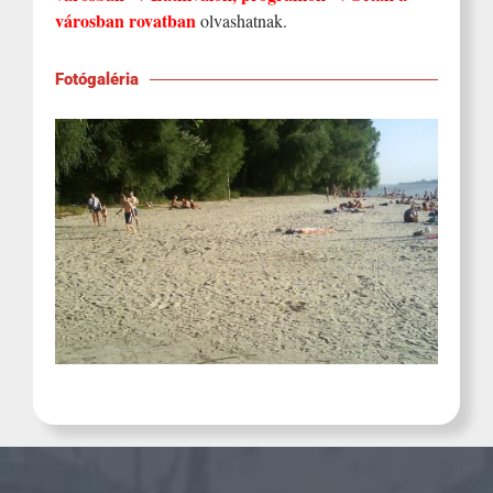
városban rovatban
olvashatnak.
Fotógaléria