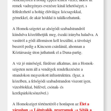
remek vadregényes evezésre kínál lehetőséget, s
felfedezhető a holtág élővilága: kócsagokkal,
gémekkel, de akár hóddal is találkozhatunk.
A Homok-szigetet az alsógödi szabadstrandról
kiindulva közelíthetjük meg, északi irányba haladva. A
vasútról a gödi állomáson kell leszállni, a távolsági
buszról pedig a Kincsem csárdánál, ahonnan a
Köztársaság úton juthatunk el a Duna-partig.
A víz jó minőségű, fürdésre alkalmas, ám a Homok-
szigeten nem áll a vendégek rendelkezésére a
strandokon megszokott infrastruktúra. (Igaz, a
közelben, a felsőgödi szabadstrandon viszont igen,
vizesblokkal, büfével, csónak- és
kerékpárkölcsönzővel.)
Élet a
A Homoksziget történetéről e honlapon az
városban → Látnivalók, programok → Séták a