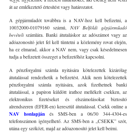
át az emlékeztető értesítést vagy határozatot.
A gépjárműadót továbbra is a NAV-hoz kell befizetni, a
10032000-01079160
számú,
NAV Belföldi gépjárműadó
bevételi
számlára. Banki átutaláskor az adószámot vagy az
adóazonosító jelet fel kell tüntetni a közlemény rovat elején,
ha ez elmarad, akkor a NAV nem, vagy csak késedelmesen
tudja a befizetett összeget a befizetőhöz kapcsolni.
A pénzforgalmi számla nyitására kötelezettek kizárólag
átutalással rendezhetik a befizetést. Akik nem kötelezettek
pénzforgalmi számla nyitására, azok fizethetnek banki
átutalással, a papíron küldött irathoz mellékelt csekken, az
elektronikus fizetéseket és elszámolásokat biztosító
alrendszeren (EFER-en) keresztül átutalással. Csekk online a
NAV honlapján
és SMS-ben a 06/30 344-4304-es
telefonszámon igényelhető. Az SMS-ben a „CSEKK” szót,
utána egy szóközt, majd az adóazonosító jelet kell beírni.