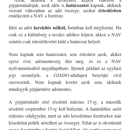
határozatot
gépjárműadójuk, azok idén is
kapnak, akiknek
értesítésben
viszont változatlan az adó összege, azokat
emlékezteti a NAV a fizetésre.
kerekítés nélkül,
Idén az adót
forintban kell megfizetni. Ha
csak ez a különbség a tavalyi adóhoz képest, akkor a NAV
szintén csak értesítőlevelet küld a határozat helyett.
Nem kapnak sem határozatot, sem értesítést azok, akiket
egész évre adómentesség illet meg, és ez a NAV
nyilvántartásából megállapítható. Ilyenek például az egyházi
jogi személyek, a GJADO-adatlapot benyújtó civil
szervezetek. Nem kapnak levelet azok sem, akiknek
mindegyik gépjárműve adómentes.
A gépjárműadó első részletét március 15-ig,
a második
részletét szeptember 15-ig kell befizetni. A határidőkre azért
érdemes odafigyelni, mert az adó késedelmes fizetésekor már
késedelmi pótlék növelheti az összeget. Tehát az is okvetlenül
vegye figyelembe a fizetési határidőket, aki esetleg nem veszi