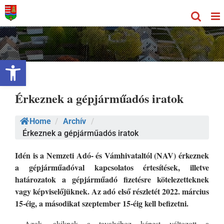
Kihagyás
Eszköztár megnyitása
Érkeznek a gépjárműadós iratok
Home
/
Archív
/
Érkeznek a gépjárműadós iratok
Idén is a Nemzeti Adó- és Vámhivataltól (NAV) érkeznek
a gépjárműadóval kapcsolatos értesítések, illetve
határozatok a gépjárműadó fizetésre kötelezetteknek
vagy képviselőjüknek. Az adó első részletét 2022. március
15-éig, a másodikat szeptember 15-éig kell befizetni.
Azok, akiknek a tavalyihoz képest változott a