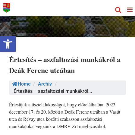
Kihagyás
Eszköztár megnyitása
Értesítés – aszfaltozási munkákról a
Deák Ferenc utcában
Home
/
Archív
/
Értesítés – aszfaltozási munkákról...
Értesítjük a tisztelt lakosságot, hogy előreláthatóan 2023
december 17. és 20. között a Deák Ferenc utcában a Vasút
utca és Révay utca közötti szakaszon aszfaltozási
munkálatokat végzünk a DMRV Zrt megbízásából.