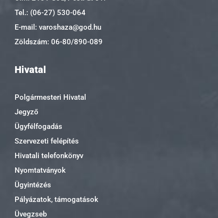
Tel.: (06-27) 530-064
E-mail: varoshaza@god.hu
Zöldszám: 06-80/890-089
Hivatal
Polgármesteri Hivatal
Jegyző
Ügyfélfogadás
Szervezeti felépítés
Hivatali telefonkönyv
Nyomtatványok
Ügyintézés
Pályázatok, támogatások
Üvegzseb