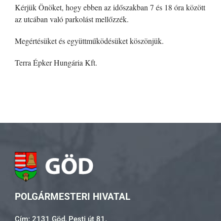
Kérjük Önöket, hogy ebben az időszakban 7 és 18 óra között
az utcában való parkolást mellőzzék.
Megértésüket és együttműködésüket köszönjük.
Terra Épker Hungária Kft.
POLGÁRMESTERI HIVATAL
Cím: 2131 Göd, Pesti út 81.