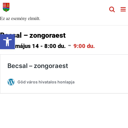
Kihagyás
Ez az esemény elmúlt.
Eszköztár megnyitása
Becsal – zongoraest
-
2022 május 14 - 8:00 du.
9:00 du.