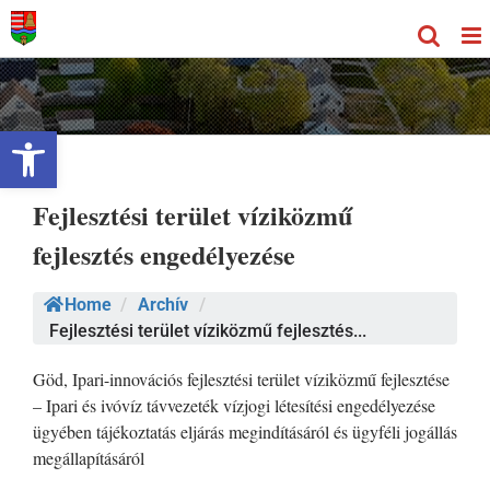
Kihagyás
Eszköztár megnyitása
Fejlesztési terület víziközmű
fejlesztés engedélyezése
Home
/
Archív
/
Fejlesztési terület víziközmű fejlesztés...
Göd, Ipari-innovációs fejlesztési terület víziközmű fejlesztése
– Ipari és ivóvíz távvezeték vízjogi létesítési engedélyezése
ügyében tájékoztatás eljárás megindításáról és ügyféli jogállás
megállapításáról