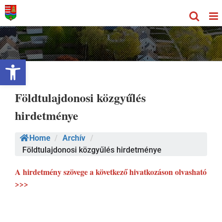
Kihagyás
Eszköztár megnyitása
Földtulajdonosi közgyűlés
hirdetménye
Home
/
Archív
/
Földtulajdonosi közgyűlés hirdetménye
A hirdetmény szövege a következő hivatkozáson olvasható
>>>