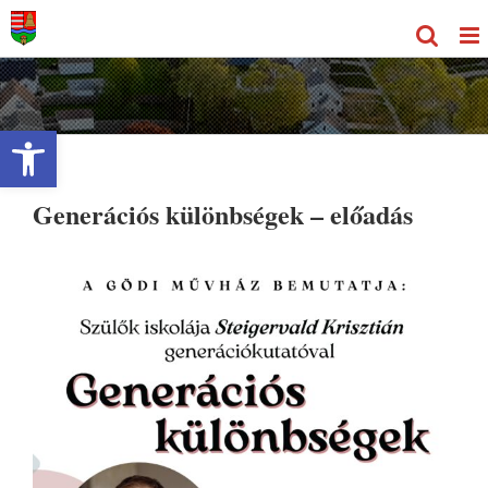
Kihagyás
Eszköztár megnyitása
Generációs különbségek – előadás