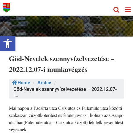
Kihagyás
Eszköztár megnyitása
Göd-Nevelek szennyvízelvezetése –
2022.12.07-i munkavégzés
Home
/
Archív
/
Göd-Nevelek szennyvízelvezetése – 2022.12.07-
i...
Mai napon a Pacsirta utca Csíz utca és Fülemüle utca közötti
szakaszán zúzottkőterítést és felületjavítást, holnap az Őszapó
utcában(Fülemüle utca – Csíz utca között) felületkiegyenlítést
végeznek.