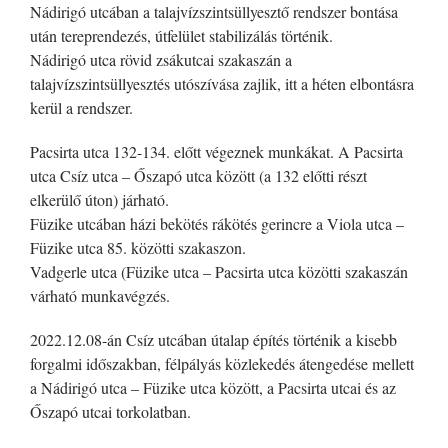
Nádirigó utcában a talajvízszintsüllyesztő rendszer bontása
után tereprendezés, útfelület stabilizálás történik.
Nádirigó utca rövid zsákutcai szakaszán a
talajvízszintsüllyesztés utószívása zajlik, itt a héten elbontásra
kerül a rendszer.
Pacsirta utca 132-134. előtt végeznek munkákat. A Pacsirta
utca Csíz utca – Őszapó utca között (a 132 előtti részt
elkerülő úton) járható.
Füzike utcában házi bekötés rákötés gerincre a Viola utca –
Füzike utca 85. közötti szakaszon.
Vadgerle utca (Füzike utca – Pacsirta utca közötti szakaszán
várható munkavégzés.
2022.12.08-án Csíz utcában útalap építés történik a kisebb
forgalmi időszakban, félpályás közlekedés átengedése mellett
a Nádirigó utca – Füzike utca között, a Pacsirta utcai és az
Őszapó utcai torkolatban.