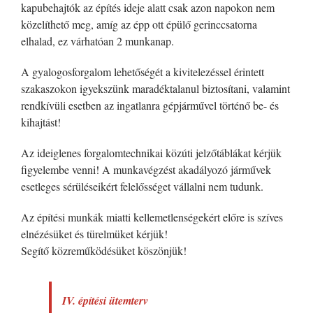
kapubehajtók az építés ideje alatt csak azon napokon nem
közelíthető meg, amíg az épp ott épülő gerinccsatorna
elhalad, ez várhatóan 2 munkanap.
A gyalogosforgalom lehetőségét a kivitelezéssel érintett
szakaszokon igyekszünk maradéktalanul biztosítani, valamint
rendkívüli esetben az ingatlanra gépjárművel történő be- és
kihajtást!
Az ideiglenes forgalomtechnikai közúti jelzőtáblákat kérjük
figyelembe venni! A munkavégzést akadályozó járművek
esetleges sérüléseikért felelősséget vállalni nem tudunk.
Az építési munkák miatti kellemetlenségekért előre is szíves
elnézésüket és türelmüket kérjük!
Segítő közreműködésüket köszönjük!
IV. építési ütemterv