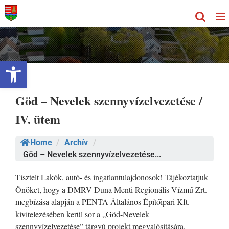
Kihagyás
Eszköztár megnyitása
Göd – Nevelek szennyvízelvezetése /
IV. ütem
Home
/
Archív
/
Göd – Nevelek szennyvízelvezetése...
Tisztelt Lakók, autó- és ingatlantulajdonosok! Tájékoztatjuk
Önöket, hogy a DMRV Duna Menti Regionális Vízmű Zrt.
megbízása alapján a PENTA Általános Építőipari Kft.
kivitelezésében kerül sor a „Göd-Nevelek
szennyvízelvezetése” tárgyú projekt megvalósítására.