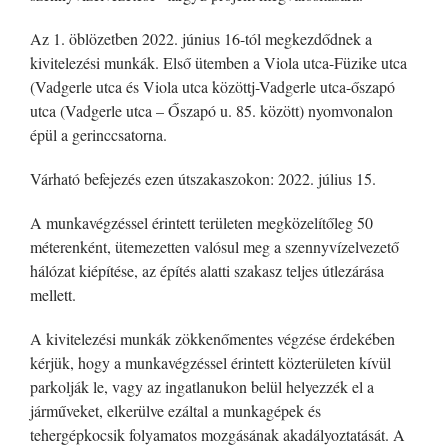
Az 1. öblözetben 2022. június 16-tól megkezdődnek a
kivitelezési munkák. Első ütemben a Viola utca-Füzike utca
(Vadgerle utca és Viola utca közöttj-Vadgerle utca-őszapó
utca (Vadgerle utca – Őszapó u. 85. között) nyomvonalon
épül a gerinccsatorna.
Várható befejezés ezen útszakaszokon: 2022. július 15.
A munkavégzéssel érintett területen megközelítőleg 50
méterenként, ütemezetten valósul meg a szennyvízelvezető
hálózat kiépítése, az építés alatti szakasz teljes útlezárása
mellett.
A kivitelezési munkák zökkenőmentes végzése érdekében
kérjük, hogy a munkavégzéssel érintett közterületen kívül
parkolják le, vagy az ingatlanukon belül helyezzék el a
járműveket, elkerülve ezáltal a munkagépek és
tehergépkocsik folyamatos mozgásának akadályoztatását. A