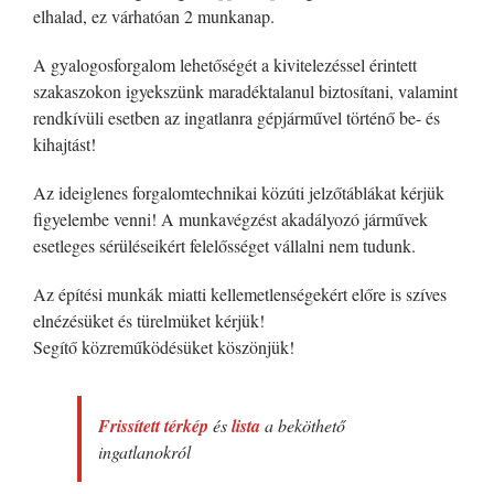
elhalad, ez várhatóan 2 munkanap.
A gyalogosforgalom lehetőségét a kivitelezéssel érintett
szakaszokon igyekszünk maradéktalanul biztosítani, valamint
rendkívüli esetben az ingatlanra gépjárművel történő be- és
kihajtást!
Az ideiglenes forgalomtechnikai közúti jelzőtáblákat kérjük
figyelembe venni! A munkavégzést akadályozó járművek
esetleges sérüléseikért felelősséget vállalni nem tudunk.
Az építési munkák miatti kellemetlenségekért előre is szíves
elnézésüket és türelmüket kérjük!
Segítő közreműködésüket köszönjük!
Frissített térkép
és
lista
a beköthető
ingatlanokról