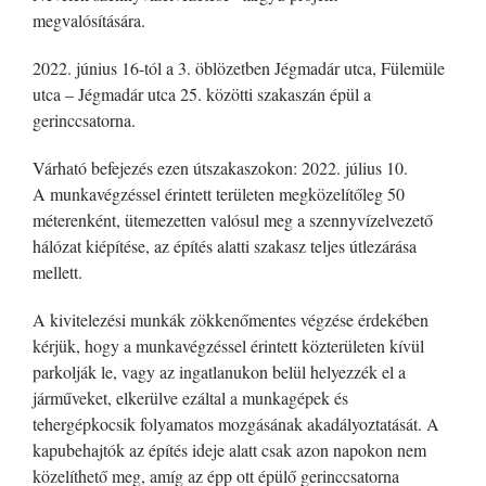
megvalósítására.
2022. június 16-tól a 3. öblözetben Jégmadár utca, Fülemüle
utca – Jégmadár utca 25. közötti szakaszán épül a
gerinccsatorna.
Várható befejezés ezen útszakaszokon: 2022. július 10.
A munkavégzéssel érintett területen megközelítőleg 50
méterenként, ütemezetten valósul meg a szennyvízelvezető
hálózat kiépítése, az építés alatti szakasz teljes útlezárása
mellett.
A kivitelezési munkák zökkenőmentes végzése érdekében
kérjük, hogy a munkavégzéssel érintett közterületen kívül
parkolják le, vagy az ingatlanukon belül helyezzék el a
járműveket, elkerülve ezáltal a munkagépek és
tehergépkocsik folyamatos mozgásának akadályoztatását. A
kapubehajtók az építés ideje alatt csak azon napokon nem
közelíthető meg, amíg az épp ott épülő gerinccsatorna