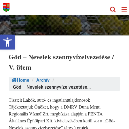
Kihagyás
Eszköztár megnyitása
Göd – Nevelek szennyvízelvezetése /
V. ütem
Home
/
Archív
/
Göd – Nevelek szennyvízelvezetése...
Tisztelt Lakók, autó- és ingatlantulajdonosok!
Tájékoztatjuk Önöket, hogy a DMRV Duna Menti
Regionális Vízmű Zrt. megbízása alapján a PENTA
Általános Építőipari Kft. kivitelezésében kerül sor a „Göd-
Nevelek szennyvízelvezetése” tárgyú projekt