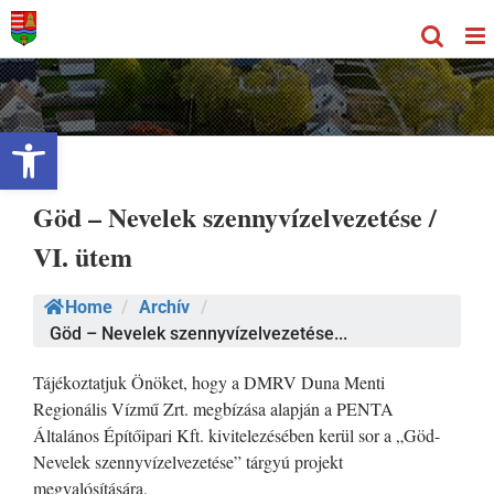
Kihagyás
Eszköztár megnyitása
Göd – Nevelek szennyvízelvezetése /
VI. ütem
Home
/
Archív
/
Göd – Nevelek szennyvízelvezetése...
Tájékoztatjuk Önöket, hogy a DMRV Duna Menti
Regionális Vízmű Zrt. megbízása alapján a PENTA
Általános Építőipari Kft. kivitelezésében kerül sor a „Göd-
Nevelek szennyvízelvezetése” tárgyú projekt
megvalósítására.