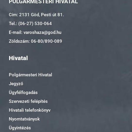
POLGÁRMESTERI HIVATAL
Cím: 2131 Göd, Pesti út 81.
Tel.: (06-27) 530-064
E-mail: varoshaza@god.hu
Zöldszám: 06-80/890-089
Hivatal
Polgármesteri Hivatal
Jegyző
Ügyfélfogadás
Szervezeti felépítés
Hivatali telefonkönyv
Nyomtatványok
Ügyintézés