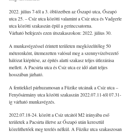
2022. július 7-től a 3. öblözetben az Őszapó utca, Őszapó
utca 25. – Csíz utca közötti valamint a Csíz utca és Vadgerle
utca közötti szakaszán épül a gerinccsatorna.
Várható befejezés ezen útszakaszokon: 2022. július 30.
A munkavégzéssel érintett területen megközelítőleg 50
méterenként, ütemezetten valósul meg a szennyvízelvezető
hálózat kiépítése, az építés alatti szakasz teljes útlezárása
mellett. A Pacsirta utca és Csíz utca ez idő alatt teljes
hosszában járható.
A fentiekkel párhuzamosan a Füzike utcának a Csíz utca –
Fenyősármány utca közötti szakaszán 2022.07.11-től 07.31-
ig várható munkavégzés.
2022.07.18-24. között a Csíz utcától M2 irányába eső
területek a Pacsirta illetve az Őszapó után keresztül
közelíthetőek meg terelés nélkül. A Füzike utca szakaszosan