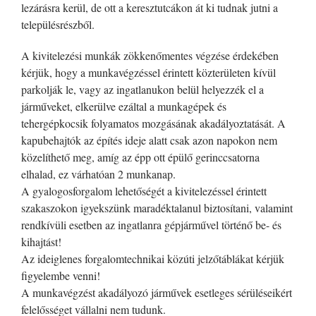
lezárásra kerül, de ott a keresztutcákon át ki tudnak jutni a
településrészből.
A kivitelezési munkák zökkenőmentes végzése érdekében
kérjük, hogy a munkavégzéssel érintett közterületen kívül
parkolják le, vagy az ingatlanukon belül helyezzék el a
járműveket, elkerülve ezáltal a munkagépek és
tehergépkocsik folyamatos mozgásának akadályoztatását. A
kapubehajtók az építés ideje alatt csak azon napokon nem
közelíthető meg, amíg az épp ott épülő gerinccsatorna
elhalad, ez várhatóan 2 munkanap.
A gyalogosforgalom lehetőségét a kivitelezéssel érintett
szakaszokon igyekszünk maradéktalanul biztosítani, valamint
rendkívüli esetben az ingatlanra gépjárművel történő be- és
kihajtást!
Az ideiglenes forgalomtechnikai közúti jelzőtáblákat kérjük
figyelembe venni!
A munkavégzést akadályozó járművek esetleges sérüléseikért
felelősséget vállalni nem tudunk.