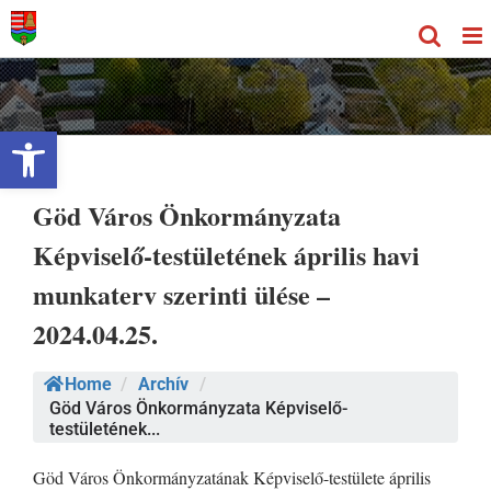
Kihagyás
Eszköztár megnyitása
Göd Város Önkormányzata
Képviselő-testületének április havi
munkaterv szerinti ülése –
2024.04.25.
Home
/
Archív
/
Göd Város Önkormányzata Képviselő-
testületének...
Göd Város Önkormányzatának Képviselő-testülete április