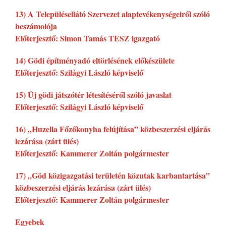
13) A Településellátó Szervezet alaptevékenységeiről szóló
beszámolója
Előterjesztő: Simon Tamás TESZ igazgató
14) Gödi építményadó eltörlésének előkészülete
Előterjesztő: Szilágyi László képviselő
15) Új gödi játszótér létesítéséről szóló javaslat
Előterjesztő: Szilágyi László képviselő
16) „Huzella Főzőkonyha felújítása” közbeszerzési eljárás
lezárása (zárt ülés)
Előterjesztő: Kammerer Zoltán polgármester
17) „Göd közigazgatási területén közutak karbantartása”
közbeszerzési eljárás lezárása (zárt ülés)
Előterjesztő: Kammerer Zoltán polgármester
Egyebek