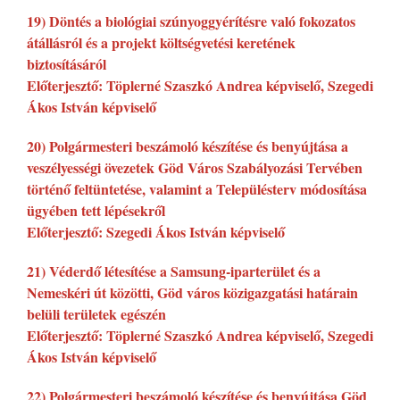
19) Döntés a biológiai szúnyoggyérítésre való fokozatos
átállásról és a projekt költségvetési keretének
biztosításáról
Előterjesztő: Töplerné Szaszkó Andrea képviselő, Szegedi
Ákos István képviselő
20) Polgármesteri beszámoló készítése és benyújtása a
veszélyességi övezetek Göd Város Szabályozási Tervében
történő feltüntetése, valamint a Településterv módosítása
ügyében tett lépésekről
Előterjesztő: Szegedi Ákos István képviselő
21) Véderdő létesítése a Samsung-iparterület és a
Nemeskéri út közötti, Göd város közigazgatási határain
belüli területek egészén
Előterjesztő: Töplerné Szaszkó Andrea képviselő, Szegedi
Ákos István képviselő
22) Polgármesteri beszámoló készítése és benyújtása Göd