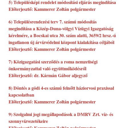
5) Településképi rendelet módosítási eljárás megindítása
Előterjesztő: Kammerer Zoltán polgármester
6) Településrendezési terv 7. számú módosítás
megindítása a Közép-Duna-völgyi Vízügyi Igazgatóság
kérelmére, a Bocskai utca 30. szám alatti, 3659/2 hrsz.-ú
ingatlanon új árvízvédelmi központ kialakítása céljából
Előterjesztő: Kammerer Zoltán polgármester
7) Közigazgatási szerződés a roma nemzetiségi
önkormányzattal való együttműködésről
Előterjesztő: dr. Kármán Gábor aljegyző
8) Döntés a gödi 4-es számú felnőtt háziorvosi praxissal
kapcsolatban
Előterjesztő: Kammerer Zoltán polgármester
9) Szolgalmi jogi megállapodások a DMRV Zrt. víz- és
szennyvízvezetékeire
Előterjesztő: Kammerer Zoltán polgármester