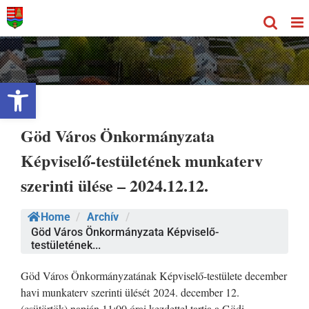
Kihagyás
Eszköztár megnyitása
Göd Város Önkormányzata
Képviselő-testületének munkaterv
szerinti ülése – 2024.12.12.
Home
/
Archív
/
Göd Város Önkormányzata Képviselő-
testületének...
Göd Város Önkormányzatának Képviselő-testülete december
havi munkaterv szerinti ülését 2024. december 12.
(csütörtök) napján 11:00 órai kezdettel tartja a Gödi