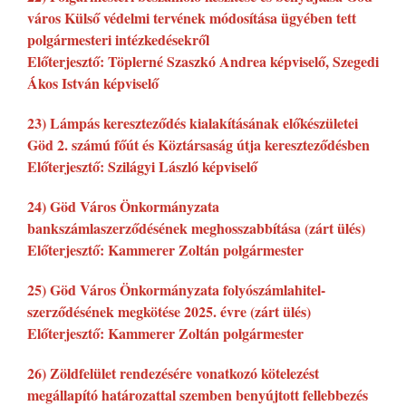
város Külső védelmi tervének módosítása ügyében tett
polgármesteri intézkedésekről
Előterjesztő: Töplerné Szaszkó Andrea képviselő, Szegedi
Ákos István képviselő
23) Lámpás kereszteződés kialakításának előkészületei
Göd 2. számú főút és Köztársaság útja kereszteződésben
Előterjesztő: Szilágyi László képviselő
24) Göd Város Önkormányzata
bankszámlaszerződésének meghosszabbítása (zárt ülés)
Előterjesztő: Kammerer Zoltán polgármester
25) Göd Város Önkormányzata folyószámlahitel-
szerződésének megkötése 2025. évre (zárt ülés)
Előterjesztő: Kammerer Zoltán polgármester
26) Zöldfelület rendezésére vonatkozó kötelezést
megállapító határozattal szemben benyújtott fellebbezés