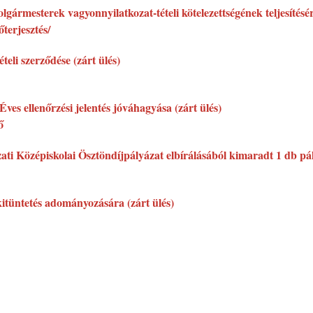
lgármesterek vagyonnyilatkozat-tételi kötelezettségének teljesítésé
őterjesztés/
teli szerződése (zárt ülés)
Éves ellenőrzési jelentés jóváhagyása (zárt ülés)
ő
 Középiskolai Ösztöndíjpályázat elbírálásából kimaradt 1 db pályá
 kitüntetés adományozására (zárt ülés)