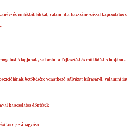
utcanév- és emléktáblákkal, valamint a házszámozással kapcsolatos 
ő
gatási Alapjának, valamint a Fejlesztési és működési Alapjának á
zíciójának betöltésére vonatkozó pályázat kiírásáról, valamint int
sával kapcsolatos döntések
zési terv jóváhagyása