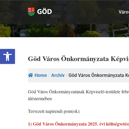
Kihagyás
Váro
Eszköztár megnyitása
Göd Város Önkormányzata Képvisel
Home
/
Archív
/
Göd Város Önkormányzata Kép
Göd Város Önkormányzatának Képviselő-testülete február 
üléstermében
Tervezett napirendi pont(ok):
1) Göd Város Önkormányzata 2025. évi költségvetés