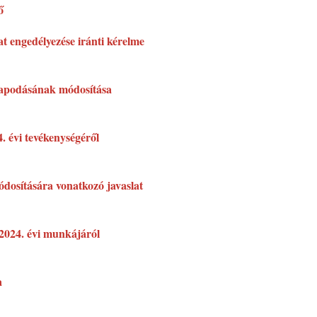
ő
t engedélyezése iránti kérelme
llapodásának módosítása
. évi tevékenységéről
ódosítására vonatkozó javaslat
2024. évi munkájáról
a