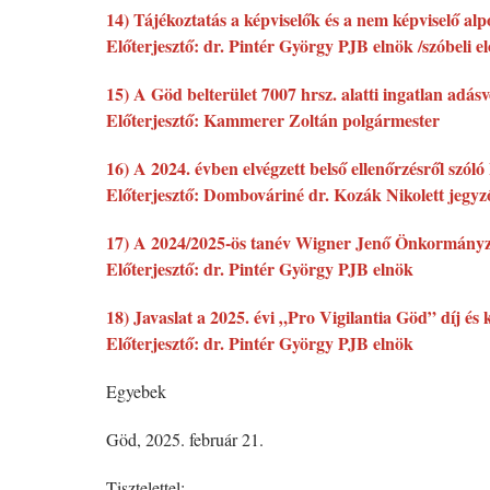
14) Tájékoztatás a képviselők és a nem képviselő alpo
Előterjesztő: dr. Pintér György PJB elnök /szóbeli el
15) A Göd belterület 7007 hrsz. alatti ingatlan adásvé
Előterjesztő: Kammerer Zoltán polgármester
16) A 2024. évben elvégzett belső ellenőrzésről szóló 
Előterjesztő: Dombováriné dr. Kozák Nikolett jegyz
17) A 2024/2025-ös tanév Wigner Jenő Önkormányzati
Előterjesztő: dr. Pintér György PJB elnök
18) Javaslat a 2025. évi „Pro Vigilantia Göd” díj és
Előterjesztő: dr. Pintér György PJB elnök
Egyebek
Göd, 2025. február 21.
Tisztelettel: