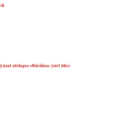
ről
zat utólagos elbírálása (zárt ülés)