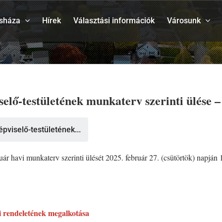
sháza
Hírek
Választási információk
Városunk
ő-testületének munkaterv szerinti ülése – 
viselő-testületének...
havi munkaterv szerinti ülését 2025. február 27. (csütörtök) napján 15
i rendeletének megalkotása