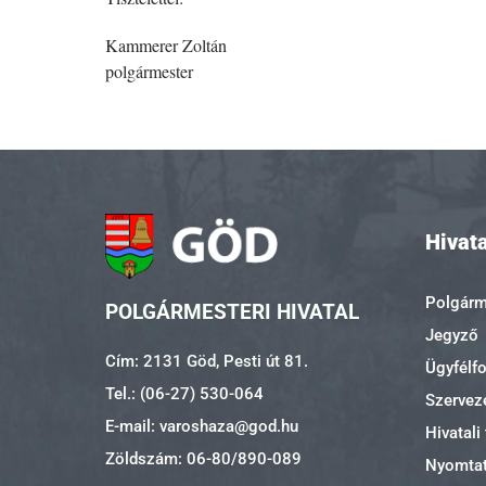
Kammerer Zoltán
polgármester
Hivata
Polgárme
POLGÁRMESTERI HIVATAL
Jegyző
Cím: 2131 Göd, Pesti út 81.
Ügyfélf
Tel.: (06-27) 530-064
Szerveze
E-mail: varoshaza@god.hu
Hivatali
Zöldszám: 06-80/890-089
Nyomta