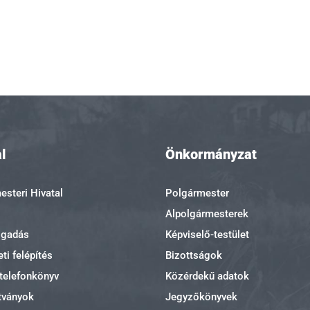
l
Önkormányzat
steri Hivatal
Polgármester
Alpolgármesterek
ogadás
Képviselő-testület
ti felépítés
Bizottságok
 telefonkönyv
Közérdekű adatok
tványok
Jegyzőkönyvek