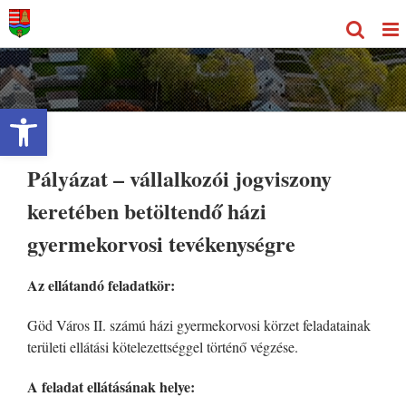
Kihagyás
Eszköztár megnyitása
Pályázat – vállalkozói jogviszony
keretében betöltendő házi
gyermekorvosi tevékenységre
Az ellátandó feladatkör:
Göd Város II. számú házi gyermekorvosi körzet feladatainak
területi ellátási kötelezettséggel történő végzése.
A feladat ellátásának helye: