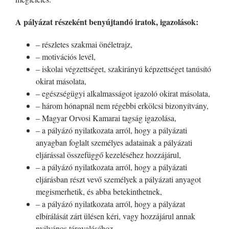
A pályázat részeként benyújtandó iratok, igazolások:
– részletes szakmai önéletrajz,
– motivációs levél,
– iskolai végzettséget, szakirányú képzettséget tanúsító
okirat másolata,
– egészségügyi alkalmasságot igazoló okirat másolata,
– három hónapnál nem régebbi erkölcsi bizonyítvány,
– Magyar Orvosi Kamarai tagság igazolása,
– a pályázó nyilatkozata arról, hogy a pályázati
anyagban foglalt személyes adatainak a pályázati
eljárással összefüggő kezeléséhez hozzájárul,
– a pályázó nyilatkozata arról, hogy a pályázati
eljárásban részt vevő személyek a pályázati anyagot
megismerhetik, és abba betekinthetnek,
– a pályázó nyilatkozata arról, hogy a pályázat
elbírálását zárt ülésen kéri, vagy hozzájárul annak
nyilvános tárgyalásához.