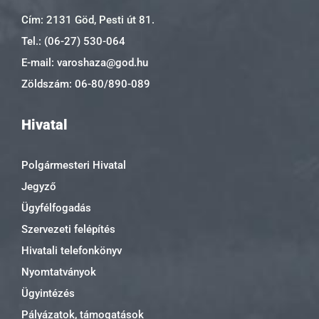
Cím: 2131 Göd, Pesti út 81.
Tel.: (06-27) 530-064
E-mail: varoshaza@god.hu
Zöldszám: 06-80/890-089
Hivatal
Polgármesteri Hivatal
Jegyző
Ügyfélfogadás
Szervezeti felépítés
Hivatali telefonkönyv
Nyomtatványok
Ügyintézés
Pályázatok, támogatások