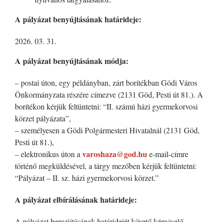
A pályázat benyújtásának határideje:
03. 31.
A pályázat benyújtásának módja:
– postai úton, egy példányban, zárt borítékban Gödi Város
Önkormányzata részére címezve (2131 Göd, Pesti út 81.). A
borítékon kérjük feltüntetni: “II. számú házi gyermekorvosi
körzet pályázata”,
– személyesen a Gödi Polgármesteri Hivatalnál (2131 Göd,
Pesti út 81.),
varoshaza@god.hu
– elektronikus úton a
e-mail-címre
történő megküldésével, a tárgy mezőben kérjük feltüntetni:
“Pályázat – II. sz. házi gyermekorvosi körzet.”
A pályázat elbírálásának határideje:
A pályázat benyújtásának határidejét követő képviselő