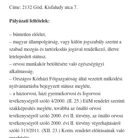
Címe: 2132 Göd, Kisfaludy utca 7.
Pályázati feltételek:
– büntetlen előélet,
– magyar állampolgárság, vagy külön jogszabály szerint a
szabad mozgás és tartózkodás jogával rendelkező, illetve
letelepedett státusz,
– orvosi munkakör betöltésére való egészségügyi
alkalmasság,
– Országos Kórházi Főigazgatóság által vezetett működési
nyilvántartásba bejegyzett státusz megléte,
– a háziorvosi, házi gyermekorvosi és fogorvosi
tevékenységről szóló 4/2000. (II. 25.) EüM rendelet szerinti
szakképesítés megléte, továbbá az önálló orvosi
tevékenységről szóló 2000. évi II. törvény, az önálló orvosi
tevékenységről szóló 2000. évi II. törvény végrehajtásáról
szóló 313/2011. (XII. 23.) Korm. rendelet előírásainak való
megfelelés.