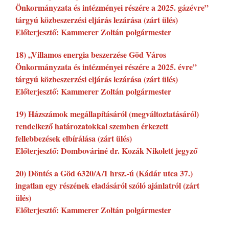
Önkormányzata és intézményei részére a 2025. gázévre”
tárgyú közbeszerzési eljárás lezárása (zárt ülés)
Előterjesztő: Kammerer Zoltán polgármester
18) „Villamos energia beszerzése Göd Város
Önkormányzata és intézményei részére a 2025. évre”
tárgyú közbeszerzési eljárás lezárása (zárt ülés)
Előterjesztő: Kammerer Zoltán polgármester
19) Házszámok megállapításáról (megváltoztatásáról)
rendelkező határozatokkal szemben érkezett
fellebbezések elbírálása (zárt ülés)
Előterjesztő: Dombováriné dr. Kozák Nikolett jegyző
20) Döntés a Göd 6320/A/1 hrsz.-ú (Kádár utca 37.)
ingatlan egy részének eladásáról szóló ajánlatról (zárt
ülés)
Előterjesztő: Kammerer Zoltán polgármester