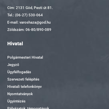
Cím: 2131 Göd, Pesti út 81.
Tel.: (06-27) 530-064
E-mail: varoshaza@god.hu
Zöldszám: 06-80/890-089
Hivatal
Polgármesteri Hivatal
Jegyző
Ügyfélfogadás
Szervezeti felépítés
Hivatali telefonkönyv
Nyomtatványok
Ügyintézés
Pályázatok, támogatások