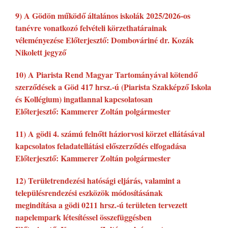
9) A Gödön működő általános iskolák 2025/2026-os
tanévre vonatkozó felvételi körzethatárainak
véleményezése Előterjesztő: Dombováriné dr. Kozák
Nikolett jegyző
10) A Piarista Rend Magyar Tartományával kötendő
szerződések a Göd 417 hrsz.-ú (Piarista Szakképző Iskola
és Kollégium) ingatlannal kapcsolatosan
Előterjesztő: Kammerer Zoltán polgármester
11) A gödi 4. számú felnőtt háziorvosi körzet ellátásával
kapcsolatos feladatellátási előszerződés elfogadása
Előterjesztő: Kammerer Zoltán polgármester
12) Területrendezési hatósági eljárás, valamint a
településrendezési eszközök módosításának
megindítása a gödi 0211 hrsz.-ú területen tervezett
napelempark létesítéssel összefüggésben