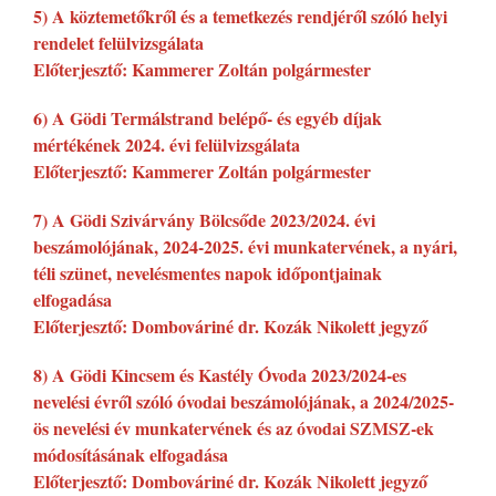
5) A köztemetőkről és a temetkezés rendjéről szóló helyi
rendelet felülvizsgálata
Előterjesztő: Kammerer Zoltán polgármester
6) A Gödi Termálstrand belépő- és egyéb díjak
mértékének 2024. évi felülvizsgálata
Előterjesztő: Kammerer Zoltán polgármester
7) A Gödi Szivárvány Bölcsőde 2023/2024. évi
beszámolójának, 2024-2025. évi munkatervének, a nyári,
téli szünet, nevelésmentes napok időpontjainak
elfogadása
Előterjesztő: Dombováriné dr. Kozák Nikolett jegyző
8) A Gödi Kincsem és Kastély Óvoda 2023/2024-es
nevelési évről szóló óvodai beszámolójának, a 2024/2025-
ös nevelési év munkatervének és az óvodai SZMSZ-ek
módosításának elfogadása
Előterjesztő: Dombováriné dr. Kozák Nikolett jegyző