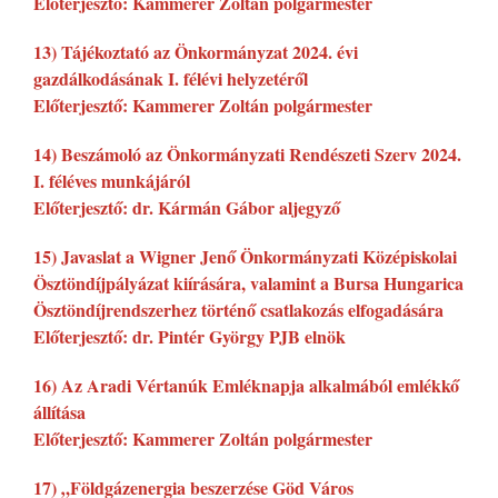
Előterjesztő: Kammerer Zoltán polgármester
13) Tájékoztató az Önkormányzat 2024. évi
gazdálkodásának I. félévi helyzetéről
Előterjesztő: Kammerer Zoltán polgármester
14) Beszámoló az Önkormányzati Rendészeti Szerv 2024.
I. féléves munkájáról
Előterjesztő: dr. Kármán Gábor aljegyző
15) Javaslat a Wigner Jenő Önkormányzati Középiskolai
Ösztöndíjpályázat kiírására, valamint a Bursa Hungarica
Ösztöndíjrendszerhez történő csatlakozás elfogadására
Előterjesztő: dr. Pintér György PJB elnök
16) Az Aradi Vértanúk Emléknapja alkalmából emlékkő
állítása
Előterjesztő: Kammerer Zoltán polgármester
17) „Földgázenergia beszerzése Göd Város