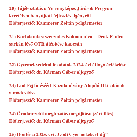
20) Tájékoztatás a Versenyképes Járások Program
keretében benyújtott fejlesztési igényről
Előterjesztő: Kammerer Zoltán polgármester
21) Kártalanítási szerződés Kálmán utca – Deák F. utca
sarkán lévő OTR átépítése kapcsán
Előterjesztő: Kammerer Zoltán polgármester
22) Gyermekvédelmi feladatok 2024. évi átfogó értékelése
Előterjesztő: dr. Kármán Gábor aljegyző
23) Göd Fejlődéséért Közalapítvány Alapító Okiratának
a módosítása
Előterjesztő: Kammerer Zoltán polgármester
24) Óvodavezetői megbízatás megújítása (zárt ülés)
Előterjesztő: dr. Kármán Gábor aljegyző
25) Döntés a 2025. évi „Gödi Gyermekekért-díj”