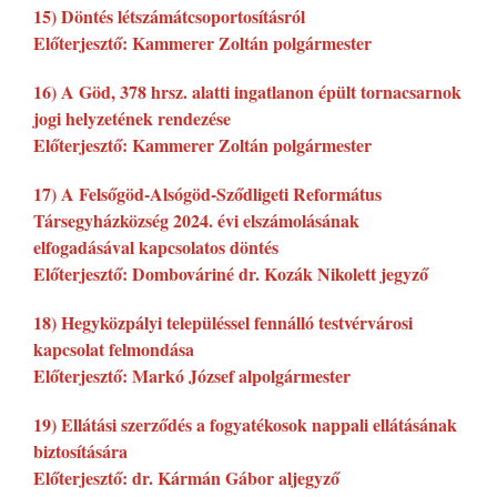
15) Döntés létszámátcsoportosításról
Előterjesztő: Kammerer Zoltán polgármester
16) A Göd, 378 hrsz. alatti ingatlanon épült tornacsarnok
jogi helyzetének rendezése
Előterjesztő: Kammerer Zoltán polgármester
17) A Felsőgöd-Alsógöd-Sződligeti Református
Társegyházközség 2024. évi elszámolásának
elfogadásával kapcsolatos döntés
Előterjesztő: Dombováriné dr. Kozák Nikolett jegyző
18) Hegyközpályi településsel fennálló testvérvárosi
kapcsolat felmondása
Előterjesztő: Markó József alpolgármester
19) Ellátási szerződés a fogyatékosok nappali ellátásának
biztosítására
Előterjesztő: dr. Kármán Gábor aljegyző