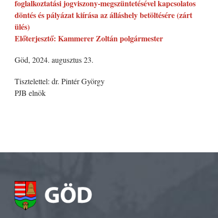
foglalkoztatási jogviszony-megszüntetésével kapcsolatos
döntés és pályázat kiírása az álláshely betöltésére (zárt
ülés)
Előterjesztő: Kammerer Zoltán polgármester
Göd, 2024. augusztus 23.
Tisztelettel: dr. Pintér György
PJB elnök