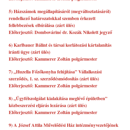
5) Házszámok megállapításáról (megváltoztatásáról)
rendelkező határozatokkal szemben érkezett
fellebbezések elbírálása (zárt ülés)
Előterjesztő: Dombováriné dr. Kozák Nikolett jegyző
6) Karlbauer Bálint és társai korlátozási kártalanítás
iránti ügye (zárt ülés)
Előterjesztő: Kammerer Zoltán polgármester
7) „Huzella Főzőkonyha felújítása” Vállalkozási
szerződés, 1. sz. szerződésmódosítás (zárt ülés)
Előterjesztő: Kammerer Zoltán polgármester
8) „Ügyfélszolgálat kialakítása meglévő épületben”
közbeszerzési eljárás lezárása (zárt ülés)
Előterjesztő: Kammerer Zoltán polgármester
9) A József Attila Művelődési Ház intézményvezetőjének