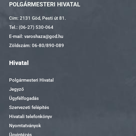
POLGÁRMESTERI HIVATAL
Cím: 2131 Göd, Pesti út 81.
Tel.: (06-27) 530-064
E-mail: varoshaza@god.hu
Zöldszám: 06-80/890-089
Hivatal
Polgármesteri Hivatal
Jegyző
Ügyfélfogadás
Szervezeti felépítés
Hivatali telefonkönyv
Nyomtatványok
Ügyintézés