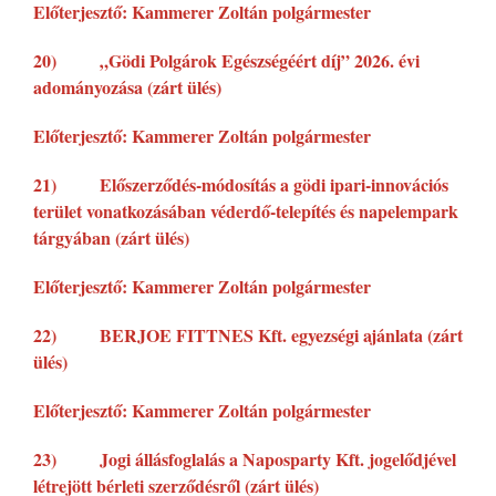
Előterjesztő: Kammerer Zoltán polgármester
20) „Gödi Polgárok Egészségéért díj” 2026. évi
adományozása (zárt ülés)
Előterjesztő: Kammerer Zoltán polgármester
21) Előszerződés-módosítás a gödi ipari-innovációs
terület vonatkozásában véderdő-telepítés és napelempark
tárgyában (zárt ülés)
Előterjesztő: Kammerer Zoltán polgármester
22) BERJOE FITTNES Kft. egyezségi ajánlata (zárt
ülés)
Előterjesztő: Kammerer Zoltán polgármester
23) Jogi állásfoglalás a Naposparty Kft. jogelődjével
létrejött bérleti szerződésről (zárt ülés)