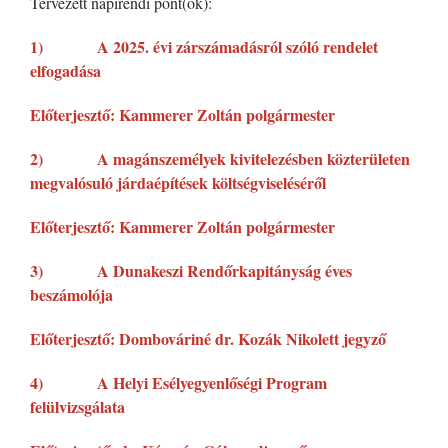
Tervezett napirendi pont(ok):
1) A 2025. évi zárszámadásról szóló rendelet
elfogadása
Előterjesztő: Kammerer Zoltán polgármester
2) A magánszemélyek kivitelezésben közterületen
megvalósuló járdaépítések költségviseléséről
Előterjesztő: Kammerer Zoltán polgármester
3) A Dunakeszi Rendőrkapitányság éves
beszámolója
Előterjesztő: Dombováriné dr. Kozák Nikolett jegyző
4) A Helyi Esélyegyenlőségi Program
felülvizsgálata