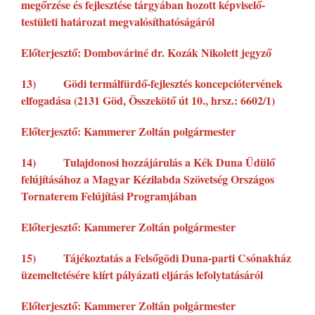
megőrzése és fejlesztése tárgyában hozott képviselő-
testületi határozat megvalósíthatóságáról
Előterjesztő: Dombováriné dr. Kozák Nikolett jegyző
13) Gödi termálfürdő-fejlesztés koncepciótervének
elfogadása (2131 Göd, Összekötő út 10., hrsz.: 6602/1)
Előterjesztő: Kammerer Zoltán polgármester
14) Tulajdonosi hozzájárulás a Kék Duna Üdülő
felújításához a Magyar Kézilabda Szövetség Országos
Tornaterem Felújítási Programjában
Előterjesztő: Kammerer Zoltán polgármester
15) Tájékoztatás a Felsőgödi Duna-parti Csónakház
üzemeltetésére kiírt pályázati eljárás lefolytatásáról
Előterjesztő: Kammerer Zoltán polgármester