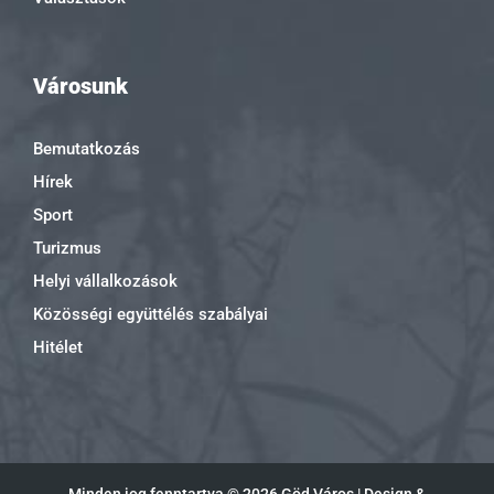
Városunk
Bemutatkozás
Hírek
Sport
Turizmus
Helyi vállalkozások
Közösségi együttélés szabályai
Hitélet
Minden jog fenntartva ©
2026 Göd Város | Design &