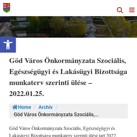
Kihagyás
Eszköztár megnyitása
Göd Város Önkormányzata Szociális,
Egészségügyi és Lakásügyi Bizottsága
munkaterv szerinti ülése –
2022.01.25.
Home
/
Archív
/
Göd Város Önkormányzata Szociális,...
Göd Város Önkormányzata Szociális, Egészségügyi és
Lakásügyi Bizottsága munkaterv szerinti ülést tart 2022.