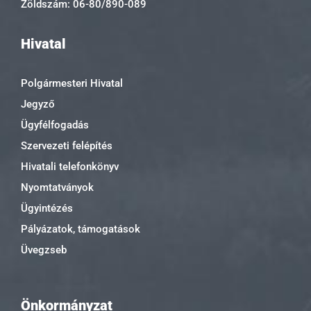
Zöldszám: 06-80/890-089
Hivatal
Polgármesteri Hivatal
Jegyző
Ügyfélfogadás
Szervezeti felépítés
Hivatali telefonkönyv
Nyomtatványok
Ügyintézés
Pályázatok, támogatások
Üvegzseb
Önkormányzat