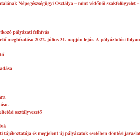
talának Népegészségügyi Osztálya – mint védőnői szakfelügyelet – s
kozó pályázati felhívás
ő megbízatása 2022. július 31. napján lejár. A pályáztatási folyamat
tő
gadása
ára
dása.
tetési osztályvezető
atok
ti tájékoztatója és megjelent új pályázatok esetében döntési javasla