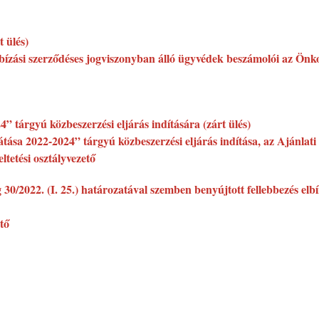
 ülés)
ízási szerződéses jogviszonyban álló ügyvédek beszámolói az Önko
4” tárgyú közbeszerzési eljárás indítására (zárt ülés)
látása 2022-2024” tárgyú közbeszerzési eljárás indítása, az Ajánlat
tetési osztályvezető
30/2022. (I. 25.) határozatával szemben benyújtott fellebbezés elbír
tő