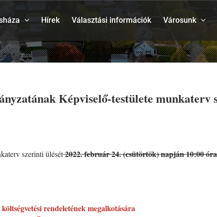
sháza
Hírek
Választási információk
Városunk
tának Képviselő-testülete munkaterv szer
2022. február 24. (csütörtök) napján 10:00 óra
terv szerinti ülését
költségvetési rendeletének megalkotására