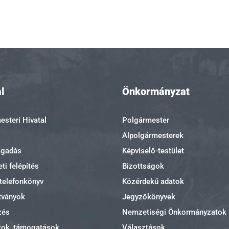
l
Önkormányzat
steri Hivatal
Polgármester
Alpolgármesterek
ogadás
Képviselő-testület
ti felépítés
Bizottságok
 telefonkönyv
Közérdekű adatok
tványok
Jegyzőkönyvek
zés
Nemzetiségi Önkormányzatok
tok, támogatások
Választások