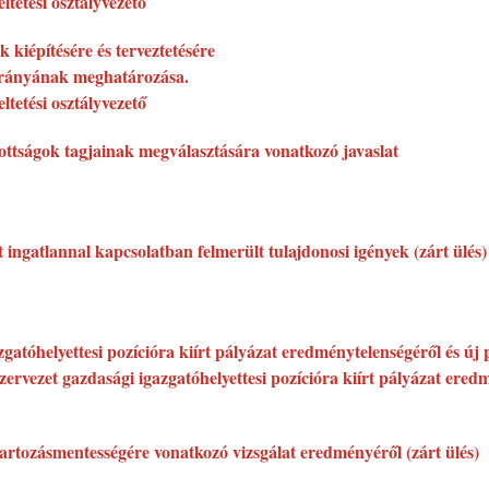
tetési osztályvezető
 kiépítésére és terveztetésére
i irányának meghatározása.
tetési osztályvezető
ttságok tagjainak megválasztására vonatkozó javaslat
t ingatlannal kapcsolatban felmerült tulajdonosi igények (zárt ülés)
gatóhelyettesi pozícióra kiírt pályázat eredménytelenségéről és új p
zervezet gazdasági igazgatóhelyettesi pozícióra kiírt pályázat eredm
tartozásmentességére vonatkozó vizsgálat eredményéről (zárt ülés)