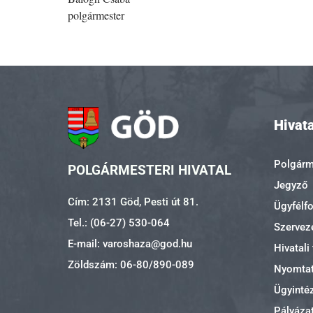
polgármester
Hivata
Polgárme
POLGÁRMESTERI HIVATAL
Jegyző
Cím: 2131 Göd, Pesti út 81.
Ügyfélf
Tel.: (06-27) 530-064
Szerveze
E-mail: varoshaza@god.hu
Hivatali
Zöldszám: 06-80/890-089
Nyomta
Ügyinté
Pályáza