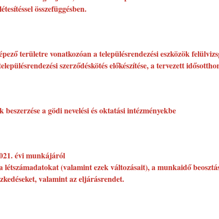
étesítéssel összefüggésben.
pező területre vonatkozóan a településrendezési eszközök felülvizsg
településrendezési szerződéskötés előkészítése, a tervezett idősottho
iók beszerzése a gödi nevelési és oktatási intézményekbe
021. évi munkájáról
a létszámadatokat (valamint ezek változásait), a munkaidő beosztást
zkedéseket, valamint az eljárásrendet.