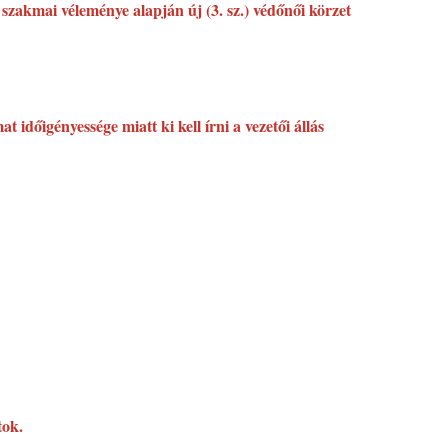
zakmai véleménye alapján új (3. sz.) védőnői körzet
 időigényessége miatt ki kell írni a vezetői állás
tok.