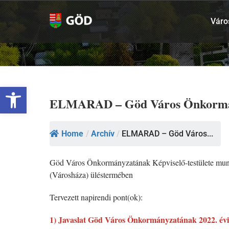
Kihagyás
Váro
Eszköztár megnyitása
ELMARAD – Göd Város Önkormányza
Home
/
Archív
/
ELMARAD – Göd Város...
Göd Város Önkormányzatának Képviselő-testülete munka
(Városháza) üléstermében
Tervezett napirendi pont(ok):
1) Javaslat Göd Város Önkormányzatának 2022. évi 