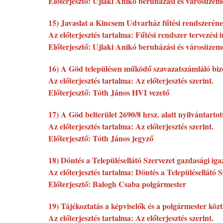
Előterjesztő: Ujlaki Anikó beruházási és városüzemel
15) Javaslat a Kincsem Udvarház fűtési rendszerének
Az előterjesztés tartalma: Fűtési rendszer tervezés
Előterjesztő: Ujlaki Anikó beruházási és városüzemel
16) A Göd településen működő szavazatszámláló bizo
Az előterjesztés tartalma: Az előterjesztés szerint.
Előterjesztő: Tóth János HVI vezető
17) A Göd belterület 2690/8 hrsz. alatt nyilvántartot
Az előterjesztés tartalma: Az előterjesztés szerint.
Előterjesztő: Tóth János jegyző
18) Döntés a Településellátó Szervezet gazdasági igaz
Az előterjesztés tartalma: Döntés a Településellátó S
Előterjesztő: Balogh Csaba polgármester
19) Tájékoztatás a képviselők és a polgármester köz
Az előterjesztés tartalma: Az előterjesztés szerint.