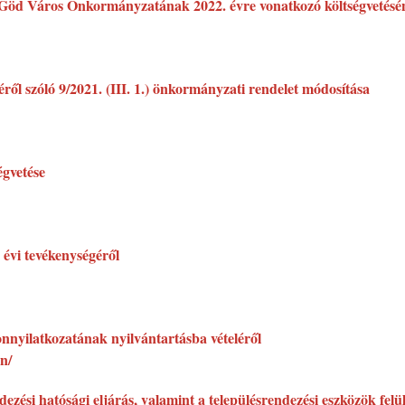
a Göd Város Önkormányzatának 2022. évre vonatkozó költségvetésének
ől szóló 9/2021. (III. 1.) önkormányzati rendelet módosítása
égvetése
 évi tevékenységéről
onnyilatkozatának nyilvántartásba vételéről
n/
ezési hatósági eljárás, valamint a településrendezési eszközök felülv