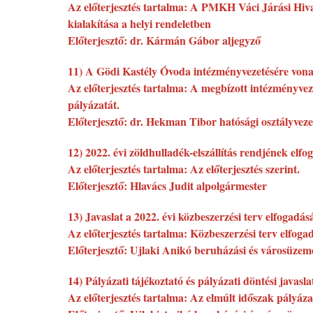
Az előterjesztés tartalma: A PMKH Váci Járási Hiva
kialakítása a helyi rendeletben
Előterjesztő: dr. Kármán Gábor aljegyző
11) A Gödi Kastély Óvoda intézményvezetésére vonat
Az előterjesztés tartalma: A megbízott intézményvezet
pályázatát.
Előterjesztő: dr. Hekman Tibor hatósági osztályveze
12) 2022. évi zöldhulladék-elszállítás rendjének elfo
Az előterjesztés tartalma: Az előterjesztés szerint.
Előterjesztő: Hlavács Judit alpolgármester
13) Javaslat a 2022. évi közbeszerzési terv elfogadás
Az előterjesztés tartalma: Közbeszerzési terv elfoga
Előterjesztő: Ujlaki Anikó beruházási és városüzemel
14) Pályázati tájékoztató és pályázati döntési javasl
Az előterjesztés tartalma: Az elmúlt időszak pályáza