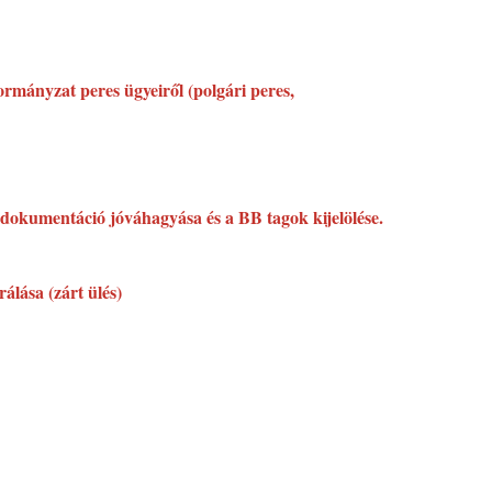
rmányzat peres ügyeiről (polgári peres,
i dokumentáció jóváhagyása és a BB tagok kijelölése.
álása (zárt ülés)