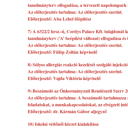
tanulmányterv elfogadása, a tervezett napelempark l
Az előterjesztés tartalma: Az előterjesztés szerint.
Előterjesztő: Aba Lehel főépítész
7) A 6322/2 hrsz.-ú, Cordys Palace Kft. tulajdonát ké
tanulmányterv (’A’ beépítési változat) elfogadása és 
Az előterjesztés tartalma: Az előterjesztés szerint.
Előterjesztő: Fülöp Zoltán képviselő
8) Súlyos allergiás reakció kezelését szolgáló injekc
Az előterjesztés tartalma: Az előterjesztés szerint.
Előterjesztő: Vajda Viktória képviselő
9) Beszámoló az Önkormányzati Rendészeti Szerv 2
Az előterjesztés tartalma: A beszámoló tartalmazza 
feladatokat, a munkakapcsolatokat, az elvégzett inté
Előterjesztő: dr. Kármán Gábor aljegyző
10) Iskolai védőnői körzet kialakítása