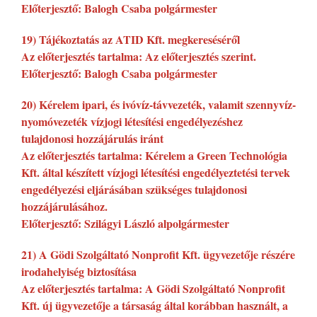
Előterjesztő: Balogh Csaba polgármester
19) Tájékoztatás az ATID Kft. megkereséséről
Az előterjesztés tartalma: Az előterjesztés szerint.
Előterjesztő: Balogh Csaba polgármester
20) Kérelem ipari, és ivóvíz-távvezeték, valamit szennyvíz-
nyomóvezeték vízjogi létesítési engedélyezéshez
tulajdonosi hozzájárulás iránt
Az előterjesztés tartalma: Kérelem a Green Technológia
Kft. által készített vízjogi létesítési engedélyeztetési tervek
engedélyezési eljárásában szükséges tulajdonosi
hozzájárulásához.
Előterjesztő: Szilágyi László alpolgármester
21) A Gödi Szolgáltató Nonprofit Kft. ügyvezetője részére
irodahelyiség biztosítása
Az előterjesztés tartalma: A Gödi Szolgáltató Nonprofit
Kft. új ügyvezetője a társaság által korábban használt, a