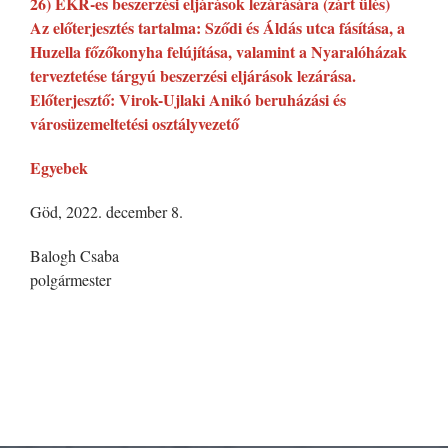
26) EKR-es beszerzési eljárások lezárására (zárt ülés)
Az előterjesztés tartalma: Sződi és Áldás utca fásítása, a
Huzella főzőkonyha felújítása, valamint a Nyaralóházak
terveztetése tárgyú beszerzési eljárások lezárása.
Előterjesztő: Virok-Ujlaki Anikó beruházási és
városüzemeltetési osztályvezető
Egyebek
Göd, 2022. december 8.
Balogh Csaba
polgármester