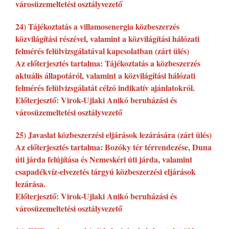
városüzemeltetési osztályvezető
24) Tájékoztatás a villamosenergia közbeszerzés
közvilágítási részével, valamint a közvilágítási hálózati
felmérés felülvizsgálatával kapcsolatban (zárt ülés)
Az előterjesztés tartalma: Tájékoztatás a közbeszerzés
aktuális állapotáról, valamint a közvilágítási hálózati
felmérés felülvizsgálatát célzó indikatív ajánlatokról.
Előterjesztő: Virok-Ujlaki Anikó beruházási és
városüzemeltetési osztályvezető
25) Javaslat közbeszerzési eljárások lezárására (zárt ülés)
Az előterjesztés tartalma: Bozóky tér térrendezése, Duna
úti járda felújítása és Nemeskéri úti járda, valamint
csapadékvíz-elvezetés tárgyú közbeszerzési eljárások
lezárása.
Előterjesztő: Virok-Ujlaki Anikó beruházási és
városüzemeltetési osztályvezető