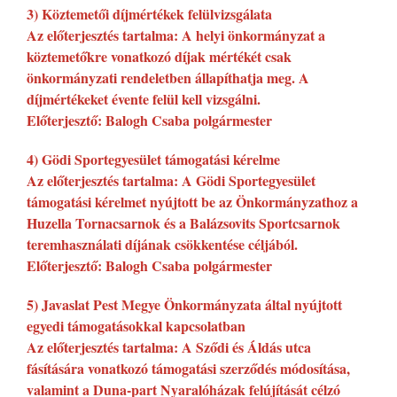
3) Köztemetői díjmértékek felülvizsgálata
Az előterjesztés tartalma: A helyi önkormányzat a
köztemetőkre vonatkozó díjak mértékét csak
önkormányzati rendeletben állapíthatja meg. A
díjmértékeket évente felül kell vizsgálni.
Előterjesztő: Balogh Csaba polgármester
4) Gödi Sportegyesület támogatási kérelme
Az előterjesztés tartalma: A Gödi Sportegyesület
támogatási kérelmet nyújtott be az Önkormányzathoz a
Huzella Tornacsarnok és a Balázsovits Sportcsarnok
teremhasználati díjának csökkentése céljából.
Előterjesztő: Balogh Csaba polgármester
5) Javaslat Pest Megye Önkormányzata által nyújtott
egyedi támogatásokkal kapcsolatban
Az előterjesztés tartalma: A Sződi és Áldás utca
fásítására vonatkozó támogatási szerződés módosítása,
valamint a Duna-part Nyaralóházak felújítását célzó