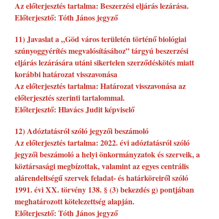
Az előterjesztés tartalma: Beszerzési eljárás lezárása.
Előterjesztő: Tóth János jegyző
11) Javaslat a „Göd város területén történő biológiai
szúnyoggyérítés megvalósításához” tárgyú beszerzési
eljárás lezárására utáni sikertelen szerződéskötés miatt
korábbi határozat visszavonása
Az előterjesztés tartalma: Határozat visszavonása az
előterjesztés szerinti tartalommal.
Előterjesztő: Hlavács Judit képviselő
12) Adóztatásról szóló jegyzői beszámoló
Az előterjesztés tartalma: 2022. évi adóztatásról szóló
jegyzői beszámoló a helyi önkormányzatok és szerveik, a
köztársasági megbízottak, valamint az egyes centrális
alárendeltségű szervek feladat- és határköreiről szóló
1991. évi XX. törvény 138. § (3) bekezdés g) pontjában
meghatározott kötelezettség alapján.
Előterjesztő: Tóth János jegyző