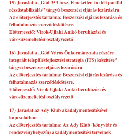
15) Javaslat a „Göd 353 hrsz. Feneketlen-tó déli partfal
rézsűstabilizálás” tárgyú beszerzési eljárás lezárására
Az előterjesztés tartalma: Beszerzési eljárás lezárása és
felhatalmazás szerződéskötésre.
Előterjesztő: Virok-Ujlaki Anikó beruházási és
városüzemeltetési osztályvezető
16) Javaslat a „Göd Város Önkormányzata részére
integrált településfejlesztési stratégia (ITS) készítése”
tárgyú beszerzési eljárás lezárására
Az előterjesztés tartalma: Beszerzési eljárás lezárása és
felhatalmazás szerződéskötésre.
Előterjesztő: Virok-Ujlaki Anikó beruházási és
városüzemeltetési osztályvezető
17) Javaslat az Ady Klub akadálymentesítésével
kapcsolatban
Az előterjesztés tartalma: Az Ady Klub (könyvtár és
rendezvényhelyszín) akadálymentesítési terveinek