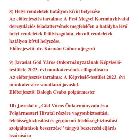
8) Helyi rendeletek hatályon kívül helyezése
Az előterjesztés tartalma: A Pest Megyei Kormányhivatal
deregulációs feladattervének megfelelően a hatályba lévő
helyi rendeletek felülvizsgálata, elavult rendeletek
hatályon kívül helyezése.
Előterjesztő: dr. Kármán Gábor aljegyző
9) Javaslat Göd Város Önkormányzatának Képviselő-
testülete 2023. évi munkatervének elfogadására
Az előterjesztés tartalma: A Képviselő-testület 2023. évi
munkatervére vonatkozó javaslat.
Előterjesztő: Balogh Csaba polgármester
10) Javaslat a „Göd Város Önkormányzata és a
Polgármesteri Hivatal részére vagyonbiztosítási,
felelősségbiztosítási és gépjármű-felelősségbiztosítási
szolgáltatások beszerzése” tárgyú beszerzési eljárás
lezárására