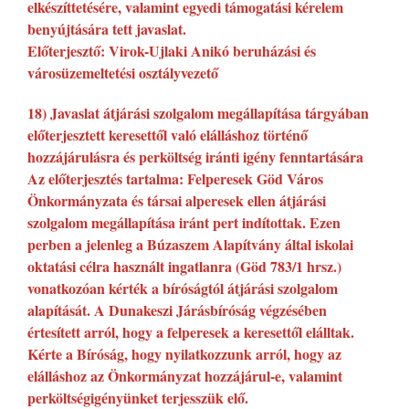
elkészíttetésére, valamint egyedi támogatási kérelem
benyújtására tett javaslat.
Előterjesztő: Virok-Ujlaki Anikó beruházási és
városüzemeltetési osztályvezető
18) Javaslat átjárási szolgalom megállapítása tárgyában
előterjesztett keresettől való elálláshoz történő
hozzájárulásra és perköltség iránti igény fenntartására
Az előterjesztés tartalma: Felperesek Göd Város
Önkormányzata és társai alperesek ellen átjárási
szolgalom megállapítása iránt pert indítottak. Ezen
perben a jelenleg a Búzaszem Alapítvány által iskolai
oktatási célra használt ingatlanra (Göd 783/1 hrsz.)
vonatkozóan kérték a bíróságtól átjárási szolgalom
alapítását. A Dunakeszi Járásbíróság végzésében
értesített arról, hogy a felperesek a keresettől elálltak.
Kérte a Bíróság, hogy nyilatkozzunk arról, hogy az
elálláshoz az Önkormányzat hozzájárul-e, valamint
perköltségigényünket terjesszük elő.