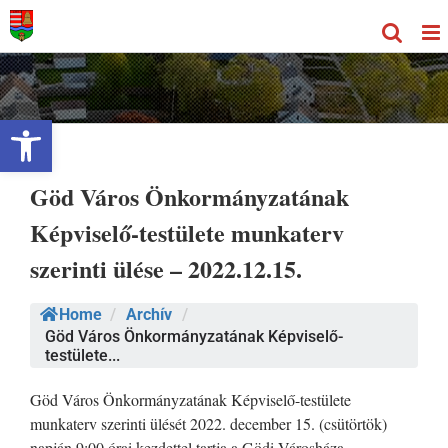
Kihagyás
Eszköztár megnyitása
Göd Város Önkormányzatának
Képviselő-testülete munkaterv
szerinti ülése – 2022.12.15.
Home
/
Archív
/
Göd Város Önkormányzatának Képviselő-
testülete...
Göd Város Önkormányzatának Képviselő-testülete
munkaterv szerinti ülését 2022. december 15. (csütörtök)
napján 9:00 órai kezdettel tartja a Gödi Városháza