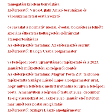
támogatási kérelem benyújtása.
Előterjesztő: Virok-Ujlaki Anikó beruházási és
városüzemeltetési osztályvezető
6) Javaslat a normatív iskolai, óvodai, bölcsődei és felnőtt
szociális étkeztetés költségvetési előirányzat
átcsoportosítására
Az előterjesztés tartalma: Az előterjesztés szerint.
Előterjesztő: Balogh Csaba polgármester
7) Felsőgödi posta újranyitásáról tájékoztató és a 2023.
januártól működtetési költségeiről döntés
Az előterjesztés tartalma: Magyar Posta Zrt. telefonon
tájékoztatta Szilágyi László Lajos alpolgármester urat,
hogy milyen feltételek mellett nyithatna ki újra a felsőgödi
posta. Amennyiben a képviselő testület 2022. december
12-éig visszajelzést ad, akkor 2023. január első hetében
már ismét lesz postai szolgáltatás.
Előterjesztő: Szilágyi László alpolgármester