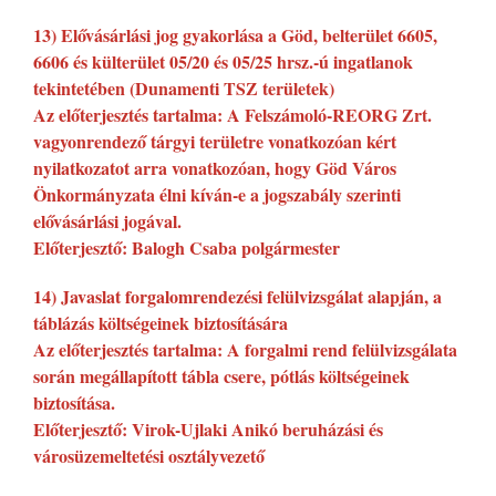
13) Elővásárlási jog gyakorlása a Göd, belterület 6605,
6606 és külterület 05/20 és 05/25 hrsz.-ú ingatlanok
tekintetében (Dunamenti TSZ területek)
Az előterjesztés tartalma: A Felszámoló-REORG Zrt.
vagyonrendező tárgyi területre vonatkozóan kért
nyilatkozatot arra vonatkozóan, hogy Göd Város
Önkormányzata élni kíván-e a jogszabály szerinti
elővásárlási jogával.
Előterjesztő: Balogh Csaba polgármester
14) Javaslat forgalomrendezési felülvizsgálat alapján, a
táblázás költségeinek biztosítására
Az előterjesztés tartalma: A forgalmi rend felülvizsgálata
során megállapított tábla csere, pótlás költségeinek
biztosítása.
Előterjesztő: Virok-Ujlaki Anikó beruházási és
városüzemeltetési osztályvezető