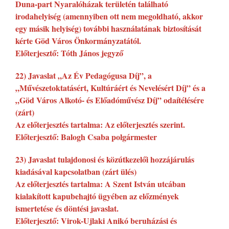
Duna-part Nyaralóházak területén található
irodahelyiség (amennyiben ott nem megoldható, akkor
egy másik helyiség) további használatának biztosítását
kérte Göd Város Önkormányzatától.
Előterjesztő: Tóth János jegyző
22) Javaslat „Az Év Pedagógusa Díj”, a
„Művészetoktatásért, Kultúráért és Nevelésért Díj” és a
„Göd Város Alkotó- és Előadóművész Díj” odaítélésére
(zárt)
Az előterjesztés tartalma: Az előterjesztés szerint.
Előterjesztő: Balogh Csaba polgármester
23) Javaslat tulajdonosi és közútkezelői hozzájárulás
kiadásával kapcsolatban (zárt ülés)
Az előterjesztés tartalma: A Szent István utcában
kialakított kapubehajtó ügyében az előzmények
ismertetése és döntési javaslat.
Előterjesztő: Virok-Ujlaki Anikó beruházási és