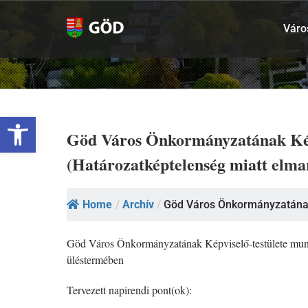
Kihagyás
Váro
Eszköztár megnyitása
Göd Város Önkormányzatának Képvi
(Határozatképtelenség miatt elma
Home
/
Archív
/
Göd Város Önkormányzatának 
Göd Város Önkormányzatának Képviselő-testülete munkater
üléstermében
Tervezett napirendi pont(ok):