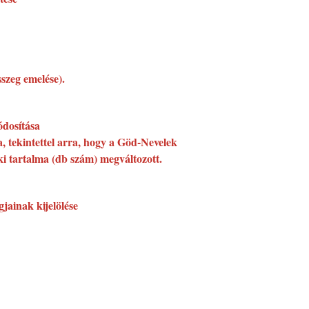
szeg emelése).
ódosítása
, tekintettel arra, hogy a Göd-Nevelek
i tartalma (db szám) megváltozott.
jainak kijelölése