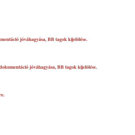
umentáció jóváhagyása, BB tagok kijelölése.
i dokumentáció jóváhagyása, BB tagok kijelölése.
re.