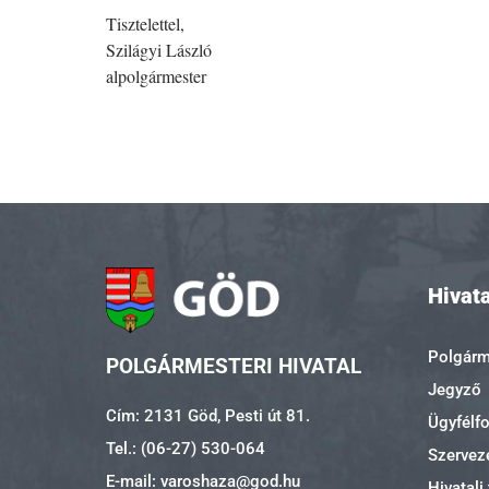
Tisztelettel,
Szilágyi László
alpolgármester
Hivata
Polgárme
POLGÁRMESTERI HIVATAL
Jegyző
Cím: 2131 Göd, Pesti út 81.
Ügyfélf
Tel.: (06-27) 530-064
Szerveze
E-mail: varoshaza@god.hu
Hivatali