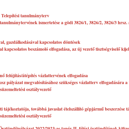
 Telepítési tanulmányterv
tanulmánytervének ismertetése a gödi 3826/1, 3826/2, 3826/3 hrsz. 
ával, gazdálkodásával kapcsolatos döntések
 kapcsolatos beszámoló elfogadása, az új vezető tisztségviselő kijel
 felújítás/átépítés vázlattervének elfogadása
usz pályázat megvalósításához szükséges vázlatterv elfogadására a 
süzemeltetési osztályvezető
ti tájékoztatója, továbbá javaslat ételszállító gépjármű beszerzése
süzemeltetési osztályvezető
töndíjpályázat 2022/2023-as tanév II. félévi ösztöndíjának kifize