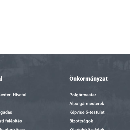
l
Önkormányzat
steri Hivatal
Polgármester
Alpolgármesterek
ogadás
Képviselő-testület
ti felépítés
Bizottságok
 telefonkönyv
Közérdekű adatok