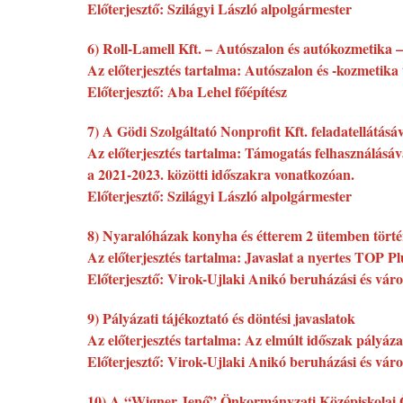
Előterjesztő: Szilágyi László alpolgármester
6) Roll-Lamell Kft. – Autószalon és autókozmetika –
Az előterjesztés tartalma: Autószalon és -kozmetika 
Előterjesztő: Aba Lehel főépítész
7) A Gödi Szolgáltató Nonprofit Kft. feladatellátás
Az előterjesztés tartalma: Támogatás felhasználásával
a 2021-2023. közötti időszakra vonatkozóan.
Előterjesztő: Szilágyi László alpolgármester
8) Nyaralóházak konyha és étterem 2 ütemben történő
Az előterjesztés tartalma: Javaslat a nyertes TOP Pl
Előterjesztő: Virok-Ujlaki Anikó beruházási és váro
9) Pályázati tájékoztató és döntési javaslatok
Az előterjesztés tartalma: Az elmúlt időszak pályáza
Előterjesztő: Virok-Ujlaki Anikó beruházási és váro
10) A “Wigner Jenő” Önkormányzati Középiskolai Ösz