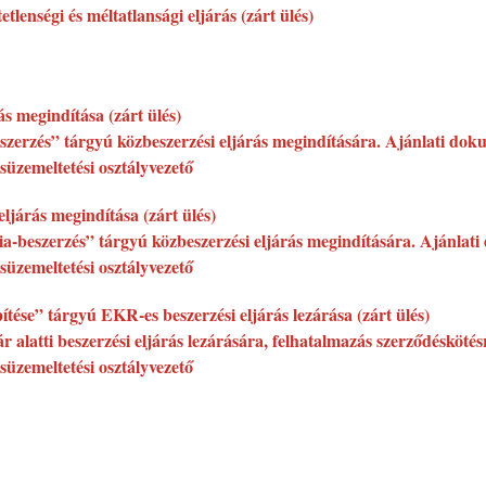
tlenségi és méltatlansági eljárás (zárt ülés)
s megindítása (zárt ülés)
eszerzés” tárgyú közbeszerzési eljárás megindítására. Ajánlati dok
süzemeltetési osztályvezető
ljárás megindítása (zárt ülés)
gia-beszerzés” tárgyú közbeszerzési eljárás megindítására. Ajánlat
süzemeltetési osztályvezető
ítése” tárgyú EKR-es beszerzési eljárás lezárása (zárt ülés)
 alatti beszerzési eljárás lezárására, felhatalmazás szerződéskötés
süzemeltetési osztályvezető