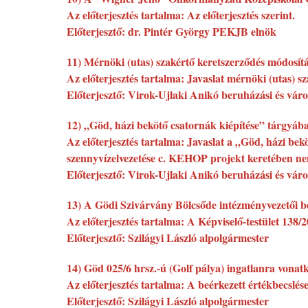
Az előterjesztés tartalma: Az előterjesztés szerint.
Előterjesztő: dr. Pintér György PEKJB elnök
11) Mérnöki (utas) szakértő keretszerződés módosít
Az előterjesztés tartalma: Javaslat mérnöki (utas) s
Előterjesztő: Virok-Ujlaki Anikó beruházási és váro
12) „Göd, házi bekötő csatornák kiépítése” tárgyába
Az előterjesztés tartalma: Javaslat a „Göd, házi be
szennyvízelvezetése c. KEHOP projekt keretében ne
Előterjesztő: Virok-Ujlaki Anikó beruházási és váro
13) A Gödi Szivárvány Bölcsőde intézményvezetői beo
Az előterjesztés tartalma: A Képviselő-testület 138/2
Előterjesztő: Szilágyi László alpolgármester
14) Göd 025/6 hrsz.-ú (Golf pálya) ingatlanra vonatko
Az előterjesztés tartalma: A beérkezett értékbecslése
Előterjesztő: Szilágyi László alpolgármester