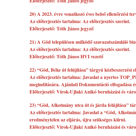
Előterjesztő: Tóth János jegyző
20) A 2023. évre vonatkozó éves belső ellenőrzési t
Az előterjesztés tartalma: Az előterjesztés szerint.
Előterjesztő: Tóth János jegyző
21) A Göd településen működő szavazatszámláló bizo
Az előterjesztés tartalma: Az előterjesztés szerint.
Előterjesztő: Tóth János HVI vezető
22) “Göd, Béke út felújítása” tárgyú közbeszerzési el
Az előterjesztés tartalma: Javaslat a nyertes TOP_
megindítására. Ajánlati Dokumentáció elfogadása és 
Előterjesztő: Virok-Ujlaki Anikó beruházási és váro
23) “Göd, Alkotmány utca út és járda felújítása” tárg
Az előterjesztés tartalma: Javaslat a “Göd, Alkotmány
eredménytelen az eljárás, újra szükséges kiírni.
Előterjesztő: Virok-Ujlaki Anikó beruházási és váro