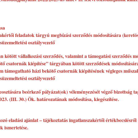
ása
zakértői feladatok tárgyú megbízási szerződés módosítására (keretös
süzemeltetési osztályvezető
n kötött vállalkozási szerződés, valamint a támogatási szerződés m
kötő csatornák kiépítése” tárgyában kötött szerződések módosítására
m támogatható házi bekötő csatornák kiépítésének végleges műszak
süzemeltetési osztályvezető
sztására beérkező pályázat(ok) véleményezését végző bizottság tag
023. (III. 30.) Ök. határozatának módosítása, kiegészítése.
zó eladási ajánlat – tájékoztatás ingatlanszakértői értékbecslésről
k ismertetése.