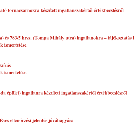
ató tornacsarnokra készített ingatlanszakértői értékbecslésről
a) és 783/5 hrsz. (Tompa Mihály utca) ingatlanokra – tájékoztatás 
k ismertetése.
kiírás
k ismertetése.
a épület) ingatlanra készített ingatlanszakértői értékbecslésről
 Éves ellenőrzési jelentés jóváhagyása