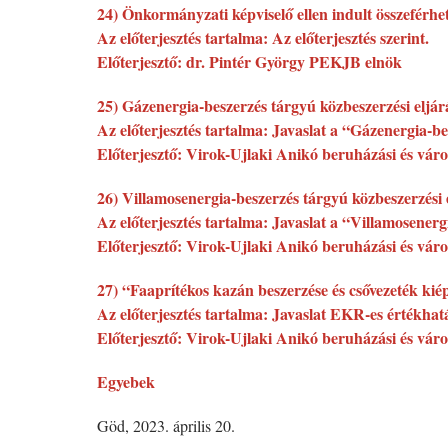
24) Önkormányzati képviselő ellen indult összeférhete
Az előterjesztés tartalma: Az előterjesztés szerint.
Előterjesztő: dr. Pintér György PEKJB elnök
25) Gázenergia-beszerzés tárgyú közbeszerzési eljárá
Az előterjesztés tartalma: Javaslat a “Gázenergia-b
Előterjesztő: Virok-Ujlaki Anikó beruházási és váro
26) Villamosenergia-beszerzés tárgyú közbeszerzési e
Az előterjesztés tartalma: Javaslat a “Villamosener
Előterjesztő: Virok-Ujlaki Anikó beruházási és váro
27) “Faaprítékos kazán beszerzése és csővezeték kiép
Az előterjesztés tartalma: Javaslat EKR-es értékhatár
Előterjesztő: Virok-Ujlaki Anikó beruházási és váro
Egyebek
Göd, 2023. április 20.