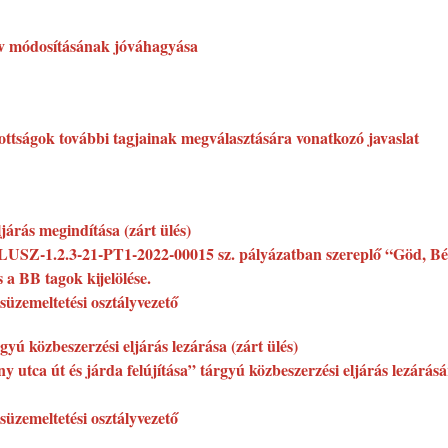
erv módosításának jóváhagyása
ttságok további tagjainak megválasztására vonatkozó javaslat
járás megindítása (zárt ülés)
PLUSZ-1.2.3-21-PT1-2022-00015 sz. pályázatban szereplő “Göd, Béke
a BB tagok kijelölése.
süzemeltetési osztályvezető
yú közbeszerzési eljárás lezárása (zárt ülés)
 utca út és járda felújítása” tárgyú közbeszerzési eljárás lezárásár
süzemeltetési osztályvezető