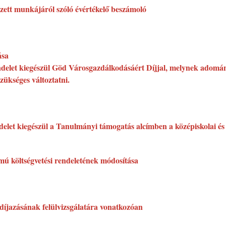
ett munkájáról szóló évértékelő beszámoló
ása
rendelet kiegészül Göd Városgazdálkodásáért Díjjal, melynek adomá
zükséges változtatni.
endelet kiegészül a Tanulmányi támogatás alcímben a középiskolai és 
mú költségvetési rendeletének módosítása
díjazásának felülvizsgálatára vonatkozóan