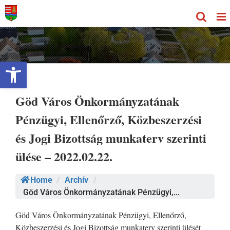
Kihagyás
Eszköztár megnyitása
Göd Város Önkormányzatának
Pénzügyi, Ellenőrző, Közbeszerzési
és Jogi Bizottság munkaterv szerinti
ülése – 2022.02.22.
Home
/
Archív
/
Göd Város Önkormányzatának Pénzügyi,...
Göd Város Önkormányzatának Pénzügyi, Ellenőrző,
Közbeszerzési és Jogi Bizottság munkaterv szerinti ülését