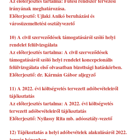
Az előterjesztés tartalma: Fűtési rendszer tervezési
irányának meghatározása.
Előterjesztő: Ujlaki Anikó beruházási és
városüzemeltetési osztályvezető
10) A civil szerveződések támogatásáról szóló helyi
rendelet felülvizsgálata
Az előterjesztés tartalma: A civil szerveződések
támogatásáról szóló helyi rendelet koncepcionális
felülvizsgálata első olvasatban bizottsági hatáskörben.
Előterjesztő: dr. Kármán Gábor aljegyző
11) A 2022. évi költségvetés tervezett adóbevételeiről
tájékoztatás
Az előterjesztés tartalma: A 2022. évi költségvetés
tervezett adóbevételeiről tájékoztatás
Előterjesztő: Nyilassy Rita mb. adóosztály-vezető
12) Tájékoztatás a helyi adóbevételek alakulásáról 2022.
január hónapban