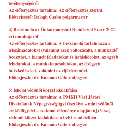
tevékenységéről
Az előterjesztés tartalma: Az előterjesztés szerint.
Előterjesztő: Balogh Csaba polgármester
4) Beszámoló az Önkormányzati Rendészeti Szerv 2021.
évi munkájáról
Az előterjesztés tartalma: A beszámoló tartalmazza a
létszámadatokat (valamint ezek változásait), a munkaidő
beosztást, a kiemelt feladatokat és hatásköröket, az egyéb
feladatokat, a munkakapcsolatokat, az elvégzett
intézkedéseket, valamint az eljárásrendet.
Előterjesztő: dr. Kármán Gábor aljegyző
5) Iskolai védőnői körzet kialakítása
Az előterjesztés tartalma: A PMKH Váci Járási
Hivatalának Népegészségügyi Osztálya – mint védőnői
szakfelügyelet – szakmai véleménye alapján új (3. sz.)
védőnői körzet kialakítása a helyi rendeletben
Előterjesztő: dr. Kármán Gábor aljegyző