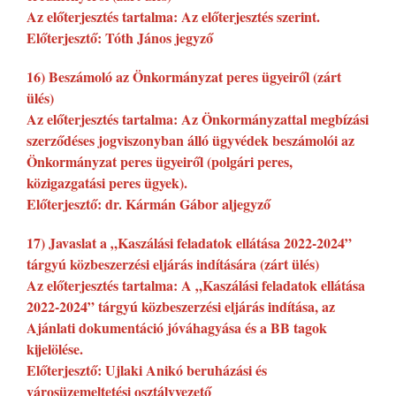
Az előterjesztés tartalma: Az előterjesztés szerint.
Előterjesztő: Tóth János jegyző
16) Beszámoló az Önkormányzat peres ügyeiről (zárt
ülés)
Az előterjesztés tartalma: Az Önkormányzattal megbízási
szerződéses jogviszonyban álló ügyvédek beszámolói az
Önkormányzat peres ügyeiről (polgári peres,
közigazgatási peres ügyek).
Előterjesztő: dr. Kármán Gábor aljegyző
17) Javaslat a „Kaszálási feladatok ellátása 2022-2024”
tárgyú közbeszerzési eljárás indítására (zárt ülés)
Az előterjesztés tartalma: A „Kaszálási feladatok ellátása
2022-2024” tárgyú közbeszerzési eljárás indítása, az
Ajánlati dokumentáció jóváhagyása és a BB tagok
kijelölése.
Előterjesztő: Ujlaki Anikó beruházási és
városüzemeltetési osztályvezető