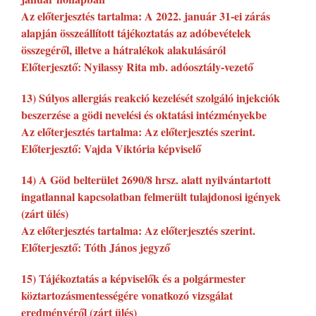
Az előterjesztés tartalma: A 2022. január 31-ei zárás
alapján összeállított tájékoztatás az adóbevételek
összegéről, illetve a hátralékok alakulásáról
Előterjesztő: Nyilassy Rita mb. adóosztály-vezető
13) Súlyos allergiás reakció kezelését szolgáló injekciók
beszerzése a gödi nevelési és oktatási intézményekbe
Az előterjesztés tartalma: Az előterjesztés szerint.
Előterjesztő: Vajda Viktória képviselő
14) A Göd belterület 2690/8 hrsz. alatt nyilvántartott
ingatlannal kapcsolatban felmerült tulajdonosi igények
(zárt ülés)
Az előterjesztés tartalma: Az előterjesztés szerint.
Előterjesztő: Tóth János jegyző
15) Tájékoztatás a képviselők és a polgármester
köztartozásmentességére vonatkozó vizsgálat
eredményéről (zárt ülés)