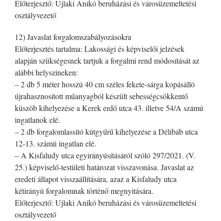
Előterjesztő: Ujlaki Anikó beruházási és városüzemeltetési
osztályvezető
12) Javaslat forgalomszabályozásokra
Előterjesztés tartalma: Lakossági és képviselői jelzések
alapján szükségesnek tartjuk a forgalmi rend módosítását az
alábbi helyszíneken:
– 2 db 5 méter hosszú 40 cm széles fekete-sárga kopásálló
újrahasznosított műanyagból készült sebességcsökkentő
küszöb kihelyezése a Kerek erdő utca 43. illetve 54/A számú
ingatlanok elé.
– 2 db forgalomlassító kútgyűrű kihelyezése a Délibáb utca
12-13. számú ingatlan elé.
– A Kisfaludy utca egyirányúsításáról szóló 297/2021. (V.
25.) képviselő-testületi határozat visszavonása. Javaslat az
eredeti állapot visszaállítására, azaz a Kisfaludy utca
kétirányú forgalomnak történő megnyitására.
Előterjesztő: Ujlaki Anikó beruházási és városüzemeltetési
osztályvezető