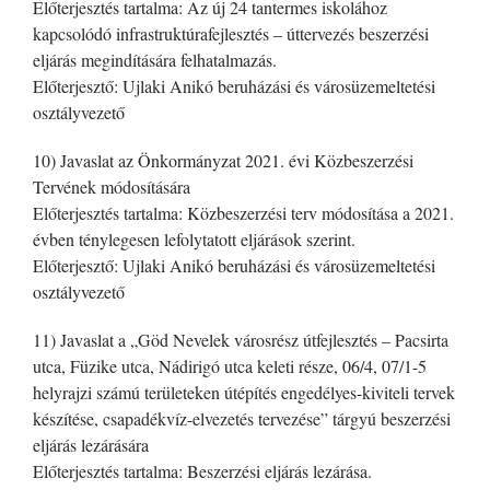
Előterjesztés tartalma: Az új 24 tantermes iskolához
kapcsolódó infrastruktúrafejlesztés – úttervezés beszerzési
eljárás megindítására felhatalmazás.
Előterjesztő: Ujlaki Anikó beruházási és városüzemeltetési
osztályvezető
10) Javaslat az Önkormányzat 2021. évi Közbeszerzési
Tervének módosítására
Előterjesztés tartalma: Közbeszerzési terv módosítása a 2021.
évben ténylegesen lefolytatott eljárások szerint.
Előterjesztő: Ujlaki Anikó beruházási és városüzemeltetési
osztályvezető
11) Javaslat a „Göd Nevelek városrész útfejlesztés – Pacsirta
utca, Füzike utca, Nádirigó utca keleti része, 06/4, 07/1-5
helyrajzi számú területeken útépítés engedélyes-kiviteli tervek
készítése, csapadékvíz-elvezetés tervezése” tárgyú beszerzési
eljárás lezárására
Előterjesztés tartalma: Beszerzési eljárás lezárása.