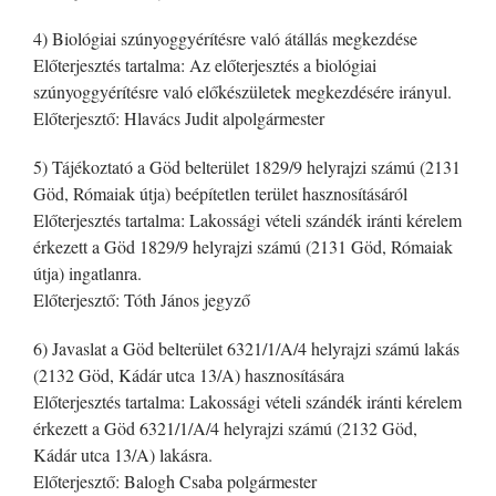
4) Biológiai szúnyoggyérítésre való átállás megkezdése
Előterjesztés tartalma: Az előterjesztés a biológiai
szúnyoggyérítésre való előkészületek megkezdésére irányul.
Előterjesztő: Hlavács Judit alpolgármester
5) Tájékoztató a Göd belterület 1829/9 helyrajzi számú (2131
Göd, Rómaiak útja) beépítetlen terület hasznosításáról
Előterjesztés tartalma: Lakossági vételi szándék iránti kérelem
érkezett a Göd 1829/9 helyrajzi számú (2131 Göd, Rómaiak
útja) ingatlanra.
Előterjesztő: Tóth János jegyző
6) Javaslat a Göd belterület 6321/1/A/4 helyrajzi számú lakás
(2132 Göd, Kádár utca 13/A) hasznosítására
Előterjesztés tartalma: Lakossági vételi szándék iránti kérelem
érkezett a Göd 6321/1/A/4 helyrajzi számú (2132 Göd,
Kádár utca 13/A) lakásra.
Előterjesztő: Balogh Csaba polgármester