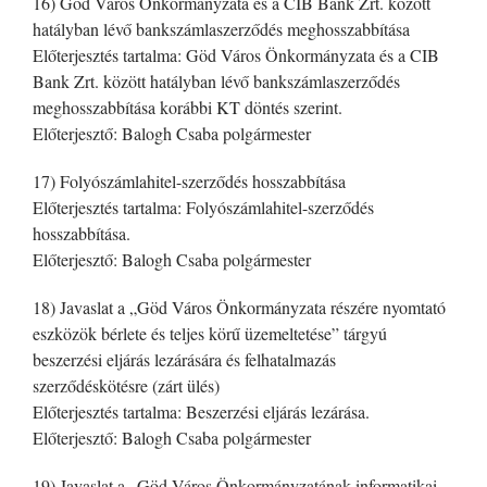
16) Göd Város Önkormányzata és a CIB Bank Zrt. között
hatályban lévő bankszámlaszerződés meghosszabbítása
Előterjesztés tartalma: Göd Város Önkormányzata és a CIB
Bank Zrt. között hatályban lévő bankszámlaszerződés
meghosszabbítása korábbi KT döntés szerint.
Előterjesztő: Balogh Csaba polgármester
17) Folyószámlahitel-szerződés hosszabbítása
Előterjesztés tartalma: Folyószámlahitel-szerződés
hosszabbítása.
Előterjesztő: Balogh Csaba polgármester
18) Javaslat a „Göd Város Önkormányzata részére nyomtató
eszközök bérlete és teljes körű üzemeltetése” tárgyú
beszerzési eljárás lezárására és felhatalmazás
szerződéskötésre (zárt ülés)
Előterjesztés tartalma: Beszerzési eljárás lezárása.
Előterjesztő: Balogh Csaba polgármester
19) Javaslat a „Göd Város Önkormányzatának informatikai