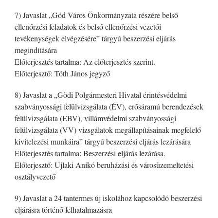
7) Javaslat „Göd Város Önkormányzata részére belső
ellenőrzési feladatok és belső ellenőrzési vezetői
tevékenységek elvégzésére” tárgyú beszerzési eljárás
megindítására
Előterjesztés tartalma: Az előterjesztés szerint.
Előterjesztő: Tóth János jegyző
8) Javaslat a „Gödi Polgármesteri Hivatal érintésvédelmi
szabványossági felülvizsgálata (ÉV), erősáramú berendezések
felülvizsgálata (EBV), villámvédelmi szabványossági
felülvizsgálata (VV) vizsgálatok megállapításainak megfelelő
kivitelezési munkáira” tárgyú beszerzési eljárás lezárására
Előterjesztés tartalma: Beszerzési eljárás lezárása.
Előterjesztő: Ujlaki Anikó beruházási és városüzemeltetési
osztályvezető
9) Javaslat a 24 tantermes új iskolához kapcsolódó beszerzési
eljárásra történő felhatalmazásra