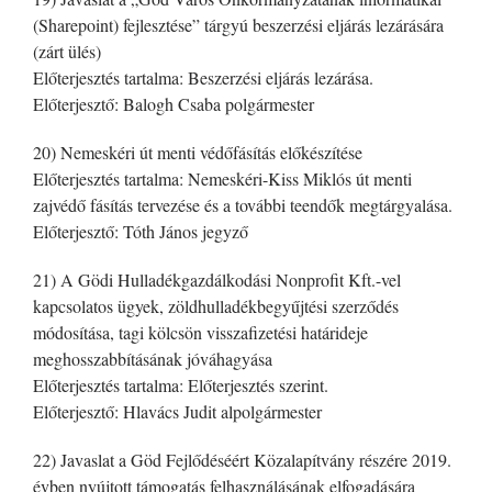
(Sharepoint) fejlesztése” tárgyú beszerzési eljárás lezárására
(zárt ülés)
Előterjesztés tartalma: Beszerzési eljárás lezárása.
Előterjesztő: Balogh Csaba polgármester
20) Nemeskéri út menti védőfásítás előkészítése
Előterjesztés tartalma: Nemeskéri-Kiss Miklós út menti
zajvédő fásítás tervezése és a további teendők megtárgyalása.
Előterjesztő: Tóth János jegyző
21) A Gödi Hulladékgazdálkodási Nonprofit Kft.-vel
kapcsolatos ügyek, zöldhulladékbegyűjtési szerződés
módosítása, tagi kölcsön visszafizetési határideje
meghosszabbításának jóváhagyása
Előterjesztés tartalma: Előterjesztés szerint.
Előterjesztő: Hlavács Judit alpolgármester
22) Javaslat a Göd Fejlődéséért Közalapítvány részére 2019.
évben nyújtott támogatás felhasználásának elfogadására