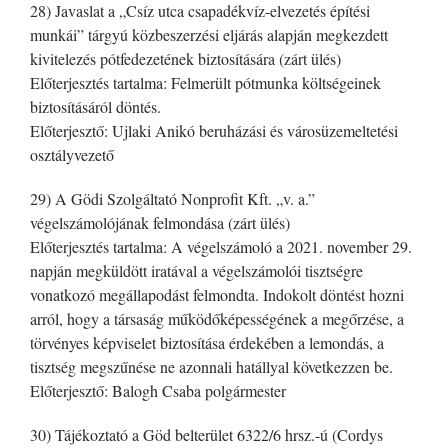
28) Javaslat a „Csíz utca csapadékvíz-elvezetés építési
munkái” tárgyú közbeszerzési eljárás alapján megkezdett
kivitelezés pótfedezetének biztosítására (zárt ülés)
Előterjesztés tartalma: Felmerült pótmunka költségeinek
biztosításáról döntés.
Előterjesztő: Ujlaki Anikó beruházási és városüzemeltetési
osztályvezető
29) A Gödi Szolgáltató Nonprofit Kft. „v. a.”
végelszámolójának felmondása (zárt ülés)
Előterjesztés tartalma: A végelszámoló a 2021. november 29.
napján megküldött iratával a végelszámolói tisztségre
vonatkozó megállapodást felmondta. Indokolt döntést hozni
arról, hogy a társaság működőképességének a megőrzése, a
törvényes képviselet biztosítása érdekében a lemondás, a
tisztség megszűnése ne azonnali hatállyal következzen be.
Előterjesztő: Balogh Csaba polgármester
30) Tájékoztató a Göd belterület 6322/6 hrsz.-ú (Cordys