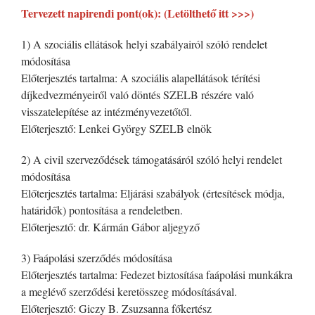
Tervezett napirendi pont(ok): (Letölthető itt >>>)
1) A szociális ellátások helyi szabályairól szóló rendelet
módosítása
Előterjesztés tartalma: A szociális alapellátások térítési
díjkedvezményeiről való döntés SZELB részére való
visszatelepítése az intézményvezetőtől.
Előterjesztő: Lenkei György SZELB elnök
2) A civil szerveződések támogatásáról szóló helyi rendelet
módosítása
Előterjesztés tartalma: Eljárási szabályok (értesítések módja,
határidők) pontosítása a rendeletben.
Előterjesztő: dr. Kármán Gábor aljegyző
3) Faápolási szerződés módosítása
Előterjesztés tartalma: Fedezet biztosítása faápolási munkákra
a meglévő szerződési keretösszeg módosításával.
Előterjesztő: Giczy B. Zsuzsanna főkertész