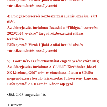
városüzemeltetési osztályvezető
4) Földgáz-beszerzés közbeszerzési eljárás lezárása (zárt
ülés)
Az előterjesztés tartalma: Javaslat a “Földgáz beszerzése
2023/2024. évekre” tárgyú közbeszerzési eljárás
lezárására.
Előterjesztő: Virok-Ujlaki Anikó beruházási és
városüzemeltetési osztályvezető
5) „Göd” név- és címerhasználat engedélyezése (zárt ülés)
Az előterjesztés tartalma: A Gödöllői Kirchhofer József
SE kérelme „Göd” név- és címerhasználatra a Gödön
megrendezésre kerülő tájékozódási futóverseny kapcsán.
Előterjesztő: dr. Kármán Gábor aljegyző
Göd, 2023. augusztus 16.
Tisztelettel: