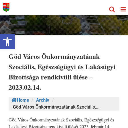
Kihagyás
Eszköztár megnyitása
Göd Város Önkormányzatának
Szociális, Egészségügyi és Lakásügyi
Bizottsága rendkívüli ülése –
2023.02.14.
Home
/
Archív
/
Göd Város Önkormányzatának Szociális,...
Göd Város Önkormányzatának Szociális, Egészségügyi és
Lakásügyi Bizottsága rendkívüli ülését 2023. február 14.