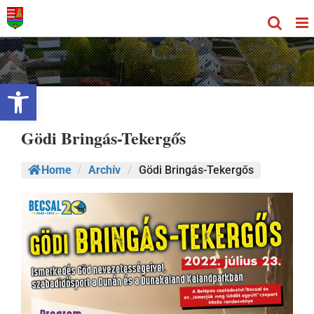
Kihagyás
Eszköztár megnyitása
Gödi Bringás-Tekergős
Home
/
Archív
/
Gödi Bringás-Tekergős