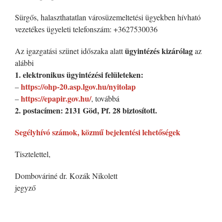
Sürgős, halaszthatatlan városüzemeltetési ügyekben hívható
vezetékes ügyeleti telefonszám: +3627530036
ügyintézés kizárólag
Az igazgatási szünet időszaka alatt
az
alábbi
1. elektronikus ügyintézési felületeken:
https://ohp-20.asp.lgov.hu/nyitolap
–
https://epapir.gov.hu/
–
, továbbá
2. postacímen: 2131 Göd, Pf. 28 biztosított.
Segélyhívó számok, közmű bejelentési lehetőségek
Tisztelettel,
Dombováriné dr. Kozák Nikolett
jegyző