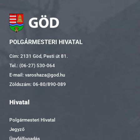
POLGÁRMESTERI HIVATAL
Cím: 2131 Göd, Pesti út 81.
Tel.: (06-27) 530-064
E-mail: varoshaza@god.hu
Zöldszám: 06-80/890-089
Hivatal
Polgármesteri Hivatal
Jegyző
Ügyfélfogadás