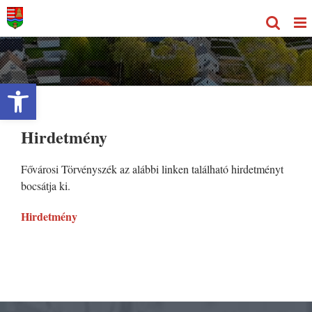
Kihagyás
Eszköztár megnyitása
Hirdetmény
Fővárosi Törvényszék az alábbi linken található hirdetményt
bocsátja ki.
Hirdetmény