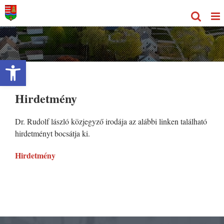
Kihagyás
Eszköztár megnyitása
Hirdetmény
Dr. Rudolf lászló közjegyző irodája az alábbi linken található
hirdetményt bocsátja ki.
Hirdetmény