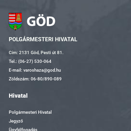
POLGÁRMESTERI HIVATAL
Cím: 2131 Göd, Pesti út 81.
Tel.: (06-27) 530-064
E-mail: varoshaza@god.hu
Zöldszám: 06-80/890-089
Hivatal
Polgármesteri Hivatal
Jegyző
Ügyfélfogadás