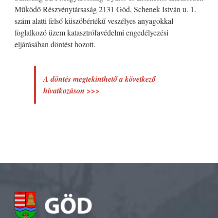
Működő Részvénytársaság 2131 Göd, Schenek István u. 1.
szám alatti felső küszöbértékű veszélyes anyagokkal
foglalkozó üzem katasztrófavédelmi engedélyezési
eljárásában döntést hozott.
A döntés megtekinthető a következő
hivatkozáson >>>