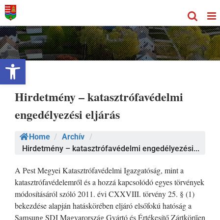
Kihagyás
Eszköztár megnyitása
Hirdetmény – katasztrófavédelmi
engedélyezési eljárás
Home
/
Archív
/
Hirdetmény – katasztrófavédelmi engedélyezési...
A Pest Megyei Katasztrófavédelmi Igazgatóság, mint a
katasztrófavédelemről és a hozzá kapcsolódó egyes törvények
módosításáról szóló 2011. évi CXXVIII. törvény 25. § (1)
bekezdése alapján hatáskörében eljáró elsőfokú hatóság a
Samsung SDI Magyarország Gyártó és Értékesítő Zártkörűen