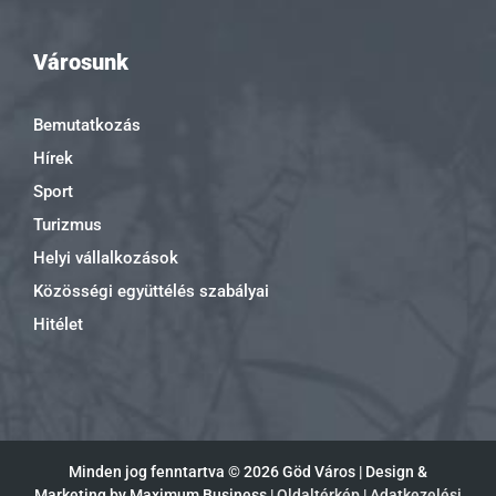
Városunk
Bemutatkozás
Hírek
Sport
Turizmus
Helyi vállalkozások
Közösségi együttélés szabályai
Hitélet
Minden jog fenntartva ©
2026 Göd Város | Design &
Marketing by Maximum Business |
Oldaltérkép
|
Adatkezelési