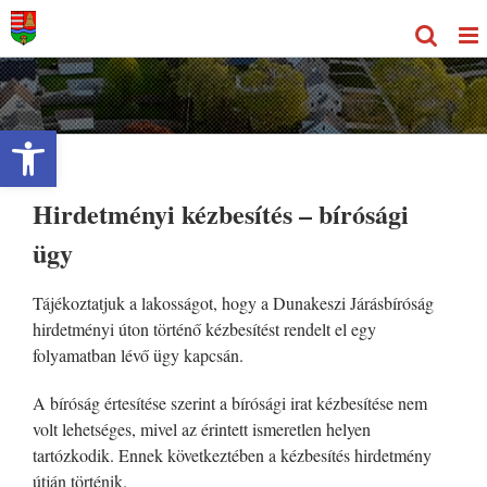
Kihagyás
Eszköztár megnyitása
Hirdetményi kézbesítés – bírósági
ügy
Tájékoztatjuk a lakosságot, hogy a Dunakeszi Járásbíróság
hirdetményi úton történő kézbesítést rendelt el egy
folyamatban lévő ügy kapcsán.
A bíróság értesítése szerint a bírósági irat kézbesítése nem
volt lehetséges, mivel az érintett ismeretlen helyen
tartózkodik. Ennek következtében a kézbesítés hirdetmény
útján történik.