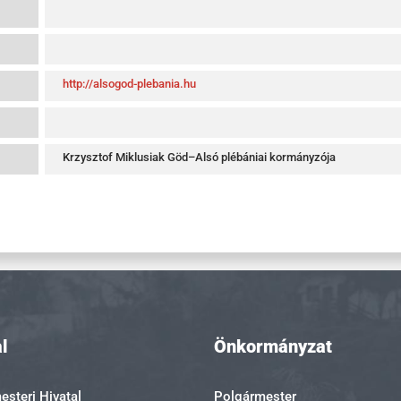
http://alsogod-plebania.hu
Krzysztof Miklusiak Göd–Alsó plébániai kormányzója
l
Önkormányzat
steri Hivatal
Polgármester