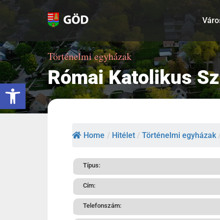
Kihagyás
Váro
Történelmi egyházak
Római Katolikus Sze
Eszköztár megnyitása
Home
/
Hitélet
/
Történelmi egyházak
Típus:
Cím:
Telefonszám: