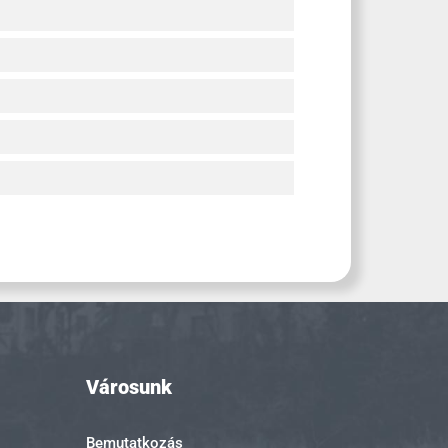
Városunk
Bemutatkozás