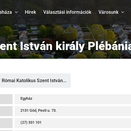
sháza
Hírek
Választási információk
Városunk
nt István király Plébáni
/
Római Katolikus Szent István...
Egyház
2131 Göd, Pesti u. 73.
(27) 331 101