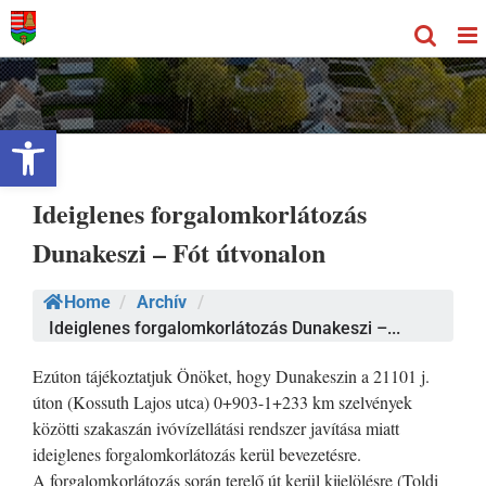
Kihagyás
Eszköztár megnyitása
Ideiglenes forgalomkorlátozás
Dunakeszi – Fót útvonalon
Home
/
Archív
/
Ideiglenes forgalomkorlátozás Dunakeszi –...
Ezúton tájékoztatjuk Önöket, hogy Dunakeszin a 21101 j.
úton (Kossuth Lajos utca) 0+903-1+233 km szelvények
közötti szakaszán ivóvízellátási rendszer javítása miatt
ideiglenes forgalomkorlátozás kerül bevezetésre.
A forgalomkorlátozás során terelő út kerül kijelölésre (Toldi