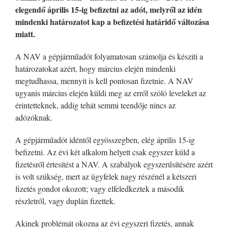
elegendő április 15-ig befizetni az adót, melyről az idén
mindenki határozatot kap a befizetési határidő változása
miatt.
A NAV a gépjárműadót folyamatosan számolja és készíti a
határozatokat azért, hogy március elején mindenki
megtudhassa, mennyit is kell pontosan fizetnie. A NAV
ugyanis március elején küldi meg az erről szóló leveleket az
érintetteknek, addig tehát semmi teendője nincs az
adózóknak.
A gépjárműadót idéntől egyösszegben, elég április 15-ig
befizetni. Az évi két alkalom helyett csak egyszer küld a
fizetésről értesítést a NAV. A szabályok egyszerűsítésére azért
is volt szükség, mert az ügyfelek nagy részénél a kétszeri
fizetés gondot okozott; vagy elfeledkeztek a második
részletről, vagy duplán fizettek.
Akinek problémát okozna az évi egyszeri fizetés, annak