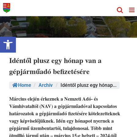
Kihagyás
Eszköztár megnyitása
Idéntől plusz egy hónap van a
gépjárműadó befizetésére
Home
/
Archív
/
Idéntől plusz egy hónap...
Március elején érkeznek a Nemzeti Adó- és
Vámhivataltól (NAV) a gépjárműadóval kapcsolatos
határozatok a gépjárműadó fizetésére kötelezetteknek
vagy képviselőjüknek. Idén egy hónapot nyernek a
gépjármű üzembentartói, tulajdonosai. Több mint
ötmillió jármű után – március 15-e helyett – 2024-től