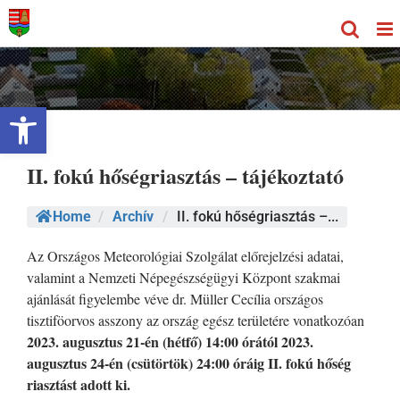
Kihagyás
Eszköztár megnyitása
II. fokú hőségriasztás – tájékoztató
Home
/
Archív
/
II. fokú hőségriasztás –...
Az Országos Meteorológiai Szolgálat előrejelzési adatai,
valamint a Nemzeti Népegészségügyi Központ szakmai
ajánlását figyelembe véve dr. Müller Cecília országos
tisztiföorvos asszony az ország egész területére vonatkozóan
2023. augusztus 21-én (hétfő) 14:00 órától 2023.
augusztus 24-én (csütörtök) 24:00 óráig II. fokú hőség
riasztást adott ki.