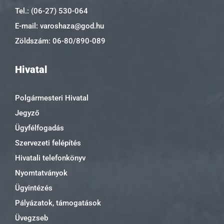
Tel.: (06-27) 530-064
E-mail: varoshaza@god.hu
Zöldszám: 06-80/890-089
Hivatal
Polgármesteri Hivatal
Jegyző
Ügyfélfogadás
Szervezeti felépítés
Hivatali telefonkönyv
Nyomtatványok
Ügyintézés
Pályázatok, támogatások
Üvegzseb