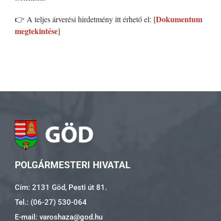
Dokumentum
👉 A teljes árverési hirdetmény itt érhető el: [
megtekintése
]
POLGÁRMESTERI HIVATAL
Cím: 2131 Göd, Pesti út 81.
Tel.: (06-27) 530-064
E-mail: varoshaza@god.hu