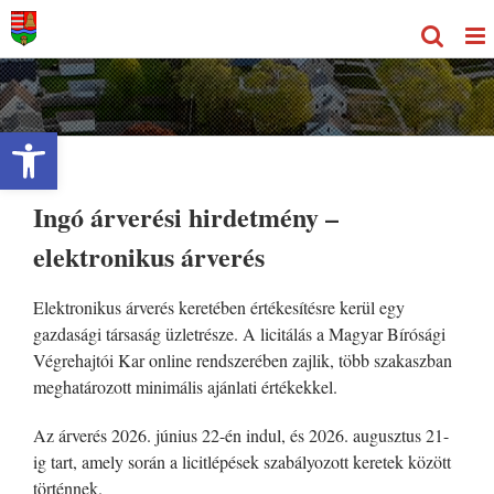
Kihagyás
Eszköztár megnyitása
Ingó árverési hirdetmény –
elektronikus árverés
Elektronikus árverés keretében értékesítésre kerül egy
gazdasági társaság üzletrésze. A licitálás a Magyar Bírósági
Végrehajtói Kar online rendszerében zajlik, több szakaszban
meghatározott minimális ajánlati értékekkel.
Az árverés 2026. június 22-én indul, és 2026. augusztus 21-
ig tart, amely során a licitlépések szabályozott keretek között
történnek.