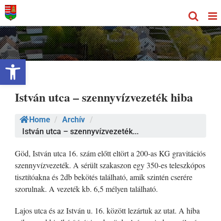
Kihagyás
Eszköztár megnyitása
István utca – szennyvízvezeték hiba
Home
/
Archív
/
István utca – szennyvízvezeték...
Göd, István utca 16. szám előtt eltört a 200-as KG gravitációs
szennyvízvezeték. A sérült szakaszon egy 350-es teleszkópos
tisztítóakna és 2db bekötés található, amik szintén cserére
szorulnak. A vezeték kb. 6,5 mélyen található.
Lajos utca és az István u. 16. között lezártuk az utat. A hiba