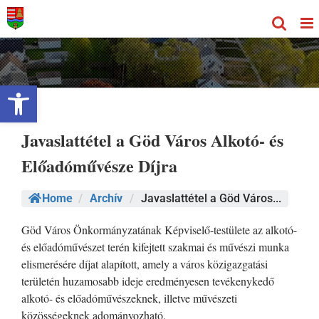
Kihagyás
Eszköztár megnyitása
Javaslattétel a Göd Város Alkotó- és
Előadóművésze Díjra
Home
/
Archív
/
Javaslattétel a Göd Város...
Göd Város Önkormányzatának Képviselő-testülete az alkotó-
és előadóművészet terén kifejtett szakmai és művészi munka
elismerésére díjat alapított, amely a város közigazgatási
területén huzamosabb ideje eredményesen tevékenykedő
alkotó- és előadóművészeknek, illetve művészeti
közösségeknek adományozható.