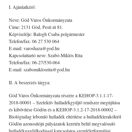
I. Ajánlatkérő:
Neve: Göd Város Önkormányzata
Címe: 2131 Göd, Pesti út 81.
Képviselője: Balogh Csaba polgármester
Telefon/fax: 06 27 530 064
E-mail: varoshaza@god.hu
Kapcsolattartó neve: Szabó-Miklós Rita
Telefon/fax: 06-27/530-064
E-mail: szabomiklosrita@god.hu
II. A beszerzés tárgya:
Göd Város Önkormányzata részére a KEHOP-3.1.1-17-
2018-00001 – Szelektív hulladékgyűjtő rendszer megújítása
és kibővítése Gödön és a KEHOP-3.1.2-17-2018-00002 –
Biológiailag lebomló hulladék eltérítése a hulladéklerakóktól
Gödön azonosítójú pályázatok keretén belül megvalósuló
hulladékgazdálkodással kapcsolatos szemléletformálási