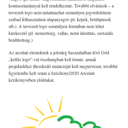
kontrasztaránnyal kell rendelkeznie. További elvárások – a
tervezett logó nem tartalmazhat semmilyen jogvédett/nem
szabad felhasználású alapanyagot (pl. képek, betűtípusok
stb.). A tervezett logó semmilyen formában nem lehet
kirekesztő (pl. nemzetiség, vallás, nemi identitás, szexuális
beállítottság.)
Az arculati elemeknek a jelenleg használatban lévő Göd
„kétfás logó”-val összhangban kell lennie, annak
projektekhez illeszkedő mutációját kell megtervezni, továbbá
figyelembe kell venni a Széchenyi2020 Arculati
kézikönyvében előírtakat.