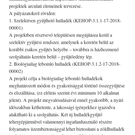
projektek arculati elemeinek tervezése.
A pályázatokról röviden:
1. Szelektíven gyűjthető hulladék (KEHOP-3.1.1-17-2018-
00001)
A projektben résztvevő településen megújításra kerül a
szelektív gyűjtési rendszer, amelynek a keretén belül az
korábbi zsákos gyűjtés helyébe – továbbra is házhozmenő
szolgáltatás keretén belül – gyűjtőedény lép.
2. Biológiailag lebomló hulladék (KEHOP-3.1.2-17-2018-
00002)
A projekt célja a biológiailag lebomló hulladékok
meghatározott módon és gyakorisággal történő összegyűjtése
és elszállítása, (ez előírás szerint évi minimum 10 alkalmat
jelent). A projekt megvalósulásával ennél gyakoribb, a nyári
időszakban kéthetente, a lakossági igényekhez igazodva
alakítható ki a szolgáltatás. Két új hulladékgyűjtő
tehergépjárművel valamennyi ingatlanhasználó részére
folyamatos üzembiztonsággal lehet biztosítani a zöldhulladék