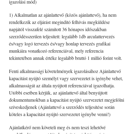
igazolási mód)
1) Alkalmatlan az ajánlattevő (közös ajánlattevő), ha nem
rendelkezik az eljárást megindító felhívás megküldése
napjától visszafelé számított 36 hónapos időszakban
szerződésszerűen teljesített: legalább 1db arculattervezés
és/vagy logó tervezés és/vagy honlap tervezés grafikai
munkáira vonatkozó referenciával, mely referencia
tekintetében annak értéke legalább bruttó 1 millió forint volt.
Fenti alkalmassági követelmények igazolásához Ajánlattevő
kapacitást nyújtó személyt vagy szervezetet is igénybe vehet,
alkalmasságát az általa nyújtott referenciával igazolhatja.
Utóbbi esetben kérjük, az ajánlattevő által benyújtott
dokumentumokban a kapacitást nyújtó szervezetet megjelölni
szíveskedjenek (Ajánlattevő a szerződés teljesítése során
köteles a kapacitást nyújtó szervezetet igénybe venni!)
Ajánlatkérő nem követeli meg és nem teszi lehetővé