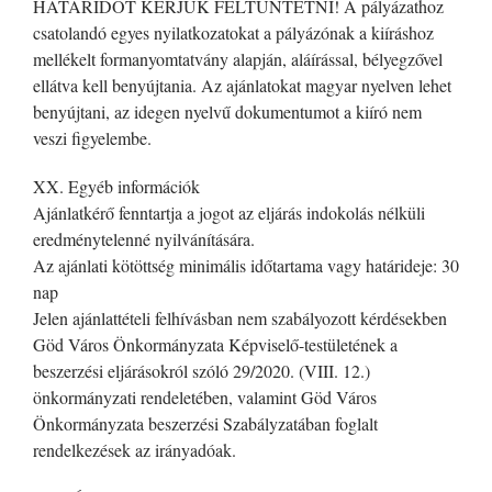
HATÁRIDŐT KÉRJÜK FELTÜNTETNI! A pályázathoz
csatolandó egyes nyilatkozatokat a pályázónak a kiíráshoz
mellékelt formanyomtatvány alapján, aláírással, bélyegzővel
ellátva kell benyújtania. Az ajánlatokat magyar nyelven lehet
benyújtani, az idegen nyelvű dokumentumot a kiíró nem
veszi figyelembe.
XX. Egyéb információk
Ajánlatkérő fenntartja a jogot az eljárás indokolás nélküli
eredménytelenné nyilvánítására.
Az ajánlati kötöttség minimális időtartama vagy határideje: 30
nap
Jelen ajánlattételi felhívásban nem szabályozott kérdésekben
Göd Város Önkormányzata Képviselő-testületének a
beszerzési eljárásokról szóló 29/2020. (VIII. 12.)
önkormányzati rendeletében, valamint Göd Város
Önkormányzata beszerzési Szabályzatában foglalt
rendelkezések az irányadóak.