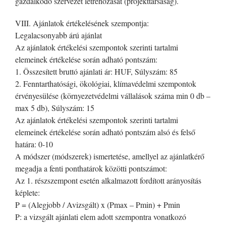
gazdálkodó szervezet létrehozását (projekttársaság).
VIII. Ajánlatok értékelésének szempontja:
Legalacsonyabb árú ajánlat
Az ajánlatok értékelési szempontok szerinti tartalmi
elemeinek értékelése során adható pontszám:
1. Összesített bruttó ajánlati ár: HUF, Súlyszám: 85
2. Fenntarthatósági, ökológiai, klímavédelmi szempontok
érvényesülése (környezetvédelmi vállalások száma min 0 db –
max 5 db), Súlyszám: 15
Az ajánlatok értékelési szempontok szerinti tartalmi
elemeinek értékelése során adható pontszám alsó és felső
határa: 0-10
A módszer (módszerek) ismertetése, amellyel az ajánlatkérő
megadja a fenti ponthatárok közötti pontszámot:
Az 1. részszempont esetén alkalmazott fordított arányosítás
képlete:
P = (Alegjobb / Avizsgált) x (Pmax – Pmin) + Pmin
P: a vizsgált ajánlati elem adott szempontra vonatkozó