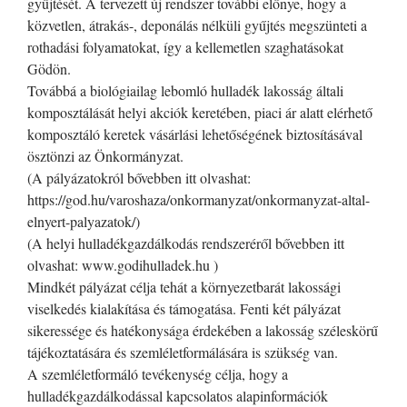
gyűjtését. A tervezett új rendszer további előnye, hogy a
közvetlen, átrakás-, deponálás nélküli gyűjtés megszünteti a
rothadási folyamatokat, így a kellemetlen szaghatásokat
Gödön.
Továbbá a biológiailag lebomló hulladék lakosság általi
komposztálását helyi akciók keretében, piaci ár alatt elérhető
komposztáló keretek vásárlási lehetőségének biztosításával
ösztönzi az Önkormányzat.
(A pályázatokról bővebben itt olvashat:
https://god.hu/varoshaza/onkormanyzat/onkormanyzat-altal-
elnyert-palyazatok/)
(A helyi hulladékgazdálkodás rendszeréről bővebben itt
olvashat: www.godihulladek.hu )
Mindkét pályázat célja tehát a környezetbarát lakossági
viselkedés kialakítása és támogatása. Fenti két pályázat
sikeressége és hatékonysága érdekében a lakosság széleskörű
tájékoztatására és szemléletformálására is szükség van.
A szemléletformáló tevékenység célja, hogy a
hulladékgazdálkodással kapcsolatos alapinformációk