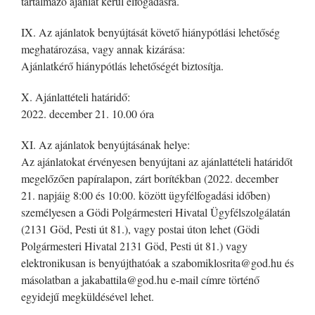
tartalmazó ajánlat kerül elfogadásra.
IX. Az ajánlatok benyújtását követő hiánypótlási lehetőség
meghatározása, vagy annak kizárása:
Ajánlatkérő hiánypótlás lehetőségét biztosítja.
X. Ajánlattételi határidő:
2022. december 21. 10.00 óra
XI. Az ajánlatok benyújtásának helye:
Az ajánlatokat érvényesen benyújtani az ajánlattételi határidőt
megelőzően papíralapon, zárt borítékban (2022. december
21. napjáig 8:00 és 10:00. között ügyfélfogadási időben)
személyesen a Gödi Polgármesteri Hivatal Ügyfélszolgálatán
(2131 Göd, Pesti út 81.), vagy postai úton lehet (Gödi
Polgármesteri Hivatal 2131 Göd, Pesti út 81.) vagy
elektronikusan is benyújthatóak a szabomiklosrita@god.hu és
másolatban a jakabattila@god.hu e-mail címre történő
egyidejű megküldésével lehet.