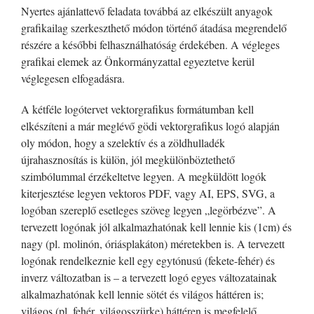
Nyertes ajánlattevő feladata továbbá az elkészült anyagok
grafikailag szerkeszthető módon történő átadása megrendelő
részére a későbbi felhasználhatóság érdekében. A végleges
grafikai elemek az Önkormányzattal egyeztetve kerül
véglegesen elfogadásra.
A kétféle logótervet vektorgrafikus formátumban kell
elkészíteni a már meglévő gödi vektorgrafikus logó alapján
oly módon, hogy a szelektív és a zöldhulladék
újrahasznosítás is külön, jól megkülönböztethető
szimbólummal érzékeltetve legyen. A megküldött logók
kiterjesztése legyen vektoros PDF, vagy AI, EPS, SVG, a
logóban szereplő esetleges szöveg legyen „legörbézve”. A
tervezett logónak jól alkalmazhatónak kell lennie kis (1cm) és
nagy (pl. molinón, óriásplakáton) méretekben is. A tervezett
logónak rendelkeznie kell egy egytónusú (fekete-fehér) és
inverz változatban is – a tervezett logó egyes változatainak
alkalmazhatónak kell lennie sötét és világos háttéren is;
világos (pl. fehér, világosszürke) háttéren is megfelelő