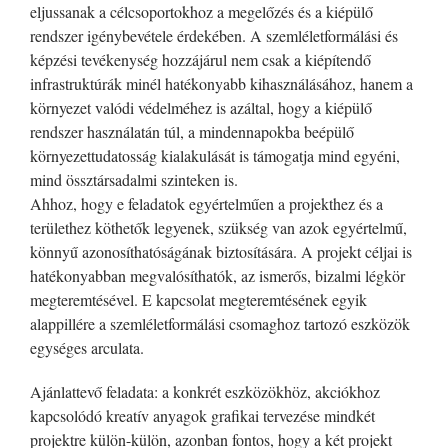
eljussanak a célcsoportokhoz a megelőzés és a kiépülő
rendszer igénybevétele érdekében. A szemléletformálási és
képzési tevékenység hozzájárul nem csak a kiépítendő
infrastruktúrák minél hatékonyabb kihasználásához, hanem a
környezet valódi védelméhez is azáltal, hogy a kiépülő
rendszer használatán túl, a mindennapokba beépülő
környezettudatosság kialakulását is támogatja mind egyéni,
mind össztársadalmi szinteken is.
Ahhoz, hogy e feladatok egyértelműen a projekthez és a
területhez köthetők legyenek, szükség van azok egyértelmű,
könnyű azonosíthatóságának biztosítására. A projekt céljai is
hatékonyabban megvalósíthatók, az ismerős, bizalmi légkör
megteremtésével. E kapcsolat megteremtésének egyik
alappillére a szemléletformálási csomaghoz tartozó eszközök
egységes arculata.
Ajánlattevő feladata: a konkrét eszközökhöz, akciókhoz
kapcsolódó kreatív anyagok grafikai tervezése mindkét
projektre külön-külön, azonban fontos, hogy a két projekt