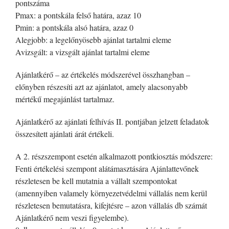
pontszáma
Pmax: a pontskála felső határa, azaz 10
Pmin: a pontskála alsó határa, azaz 0
Alegjobb: a legelőnyösebb ajánlat tartalmi eleme
Avizsgált: a vizsgált ajánlat tartalmi eleme
Ajánlatkérő – az értékelés módszerével összhangban –
előnyben részesíti azt az ajánlatot, amely alacsonyabb
mértékű megajánlást tartalmaz.
Ajánlatkérő az ajánlati felhívás II. pontjában jelzett feladatok
összesített ajánlati árát értékeli.
A 2. részszempont esetén alkalmazott pontkiosztás módszere:
Fenti értékelési szempont alátámasztására Ajánlattevőnek
részletesen be kell mutatnia a vállalt szempontokat
(amennyiben valamely környezetvédelmi vállalás nem kerül
részletesen bemutatásra, kifejtésre – azon vállalás db számát
Ajánlatkérő nem veszi figyelembe).