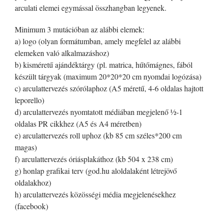
arculati elemei egymással összhangban legyenek.
Minimum 3 mutációban az alábbi elemek:
a) logo (olyan formátumban, amely megfelel az alábbi
elemeken való alkalmazáshoz)
b) kisméretű ajándéktárgy (pl. matrica, hűtőmágnes, fából
készült tárgyak (maximum 20*20*20 cm nyomdai logózása)
c) arculattervezés szórólaphoz (A5 méretű, 4-6 oldalas hajtott
leporello)
d) arculattervezés nyomtatott médiában megjelenő ½-1
oldalas PR cikkhez (A5 és A4 méretben)
e) arculattervezés roll uphoz (kb 85 cm széles*200 cm
magas)
f) arculattervezés óriásplakáthoz (kb 504 x 238 cm)
g) honlap grafikai terv (god.hu aloldalaként létrejövő
oldalakhoz)
h) arculattervezés közösségi média megjelenésekhez
(facebook)