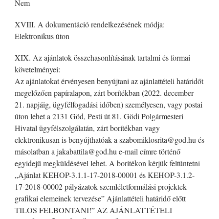
Nem
XVIII. A dokumentáció rendelkezésének módja:
Elektronikus úton
XIX. Az ajánlatok összehasonlításának tartalmi és formai
követelményei:
Az ajánlatokat érvényesen benyújtani az ajánlattételi határidőt
megelőzően papíralapon, zárt borítékban (2022. december
21. napjáig, ügyfélfogadási időben) személyesen, vagy postai
úton lehet a 2131 Göd, Pesti út 81. Gödi Polgármesteri
Hivatal ügyfélszolgálatán, zárt borítékban vagy
elektronikusan is benyújthatóak a szabomiklosrita@god.hu és
másolatban a jakabattila@god.hu e-mail címre történő
egyidejű megküldésével lehet. A borítékon kérjük feltüntetni
„Ajánlat KEHOP-3.1.1-17-2018-00001 és KEHOP-3.1.2-
17-2018-00002 pályázatok szemléletformálási projektek
grafikai elemeinek tervezése” Ajánlattételi határidő előtt
TILOS FELBONTANI!” AZ AJÁNLATTÉTELI