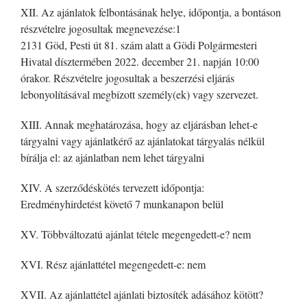
XII. Az ajánlatok felbontásának helye, időpontja, a bontáson
részvételre jogosultak megnevezése:1
2131 Göd, Pesti út 81. szám alatt a Gödi Polgármesteri
Hivatal dísztermében 2022. december 21. napján 10:00
órakor. Részvételre jogosultak a beszerzési eljárás
lebonyolításával megbízott személy(ek) vagy szervezet.
XIII. Annak meghatározása, hogy az eljárásban lehet-e
tárgyalni vagy ajánlatkérő az ajánlatokat tárgyalás nélkül
bírálja el: az ajánlatban nem lehet tárgyalni
XIV. A szerződéskötés tervezett időpontja:
Eredményhirdetést követő 7 munkanapon belül
XV. Többváltozatú ajánlat tétele megengedett-e? nem
XVI. Rész ajánlattétel megengedett-e: nem
XVII. Az ajánlattétel ajánlati biztosíték adásához kötött?