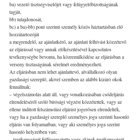
ba) vezető tisztségviselőjét vagy felügyelőbizottságának
tagját,
bb) tulajdonosát,
bc) a ba)-bb) pont szerinti személy közös háztartásban elő
hozzátartozóját
a megrendelő, az ajánlatkérő, az ajánlati felhívást közzétevő
az eljárással vagy annak előkészítésével kapcsolatos
tevékenységbe bevonta, ha közreműködése az eljárásban a
verseny tisztaságának sérelmét eredményezheti.
Az eljárásban nem lehet ajánlattevő, alvállalkozó olyan
gazdasági szereplő, akivel szemben az alábbi kizáró okok
fennállnak:
– végelszámolás alatt áll, vagy vonatkozásában csődeljárás
elrendeléséről szóló bírósági végzést közzétettek, vagy az
ellene indított felszámolási eljárást jogerősen elrendelték,
vagy ha a gazdasági szereplő személyes joga szerinti hasonló
eljárás van folyamatban, vagy aki személyes joga szerint
hasonló helyzetben van;
– tevékenységét felfüggesztette vagy akinek tevékenységét