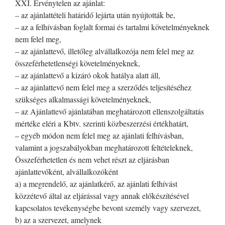
XXI. Érvénytelen az ajánlat:
– az ajánlattételi határidő lejárta után nyújtották be,
– az a felhívásban foglalt formai és tartalmi követelményeknek
nem felel meg,
– az ajánlattevő, illetőleg alvállalkozója nem felel meg az
összeférhetetlenségi követelményeknek,
– az ajánlattevő a kizáró okok hatálya alatt áll,
– az ajánlattevő nem felel meg a szerződés teljesítéséhez
szükséges alkalmassági követelményeknek,
– az Ajánlattevő ajánlatában meghatározott ellenszolgáltatás
mértéke eléri a Kbtv. szerinti közbeszerzési értékhatárt,
– egyéb módon nem felel meg az ajánlati felhívásban,
valamint a jogszabályokban meghatározott feltételeknek,
Összeférhetetlen és nem vehet részt az eljárásban
ajánlattevőként, alvállalkozóként
a) a megrendelő, az ajánlatkérő, az ajánlati felhívást
közzétevő által az eljárással vagy annak előkészítésével
kapcsolatos tevékenységbe bevont személy vagy szervezet,
b) az a szervezet, amelynek