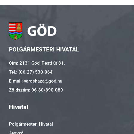
POLGÁRMESTERI HIVATAL
Cím: 2131 Göd, Pesti út 81.
Tel.: (06-27) 530-064
E-mail: varoshaza@god.hu
Zöldszám: 06-80/890-089
Hivatal
Polgármesteri Hivatal
Jegyző