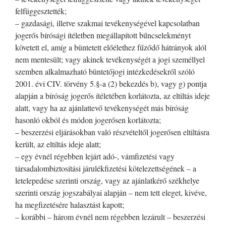
felfüggesztették;
– gazdasági, illetve szakmai tevékenységével kapcsolatban
jogerős bírósági ítéletben megállapított bűncselekményt
követett el, amíg a büntetett előélethez fűződő hátrányok alól
nem mentesült; vagy akinek tevékenységét a jogi személlyel
szemben alkalmazható büntetőjogi intézkedésekről szóló
2001. évi CIV. törvény 5.§-a (2) bekezdés b), vagy g) pontja
alapján a bíróság jogerős ítéletében korlátozta, az eltiltás ideje
alatt, vagy ha az ajánlattevő tevékenységét más bíróság
hasonló okból és módon jogerősen korlátozta;
– beszerzési eljárásokban való részvételtől jogerősen eltiltásra
került, az eltiltás ideje alatt;
– egy évnél régebben lejárt adó-, vámfizetési vagy
társadalombiztosítási járulékfizetési kötelezettségének – a
letelepedése szerinti ország, vagy az ajánlatkérő székhelye
szerinti ország jogszabályai alapján – nem tett eleget, kivéve,
ha megfizetésére halasztást kapott;
– korábbi – három évnél nem régebben lezárult – beszerzési