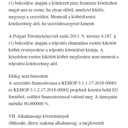
(1) bekezdése alapján a kötelezett pénz fizetésére kötelezheti
magát arra az esetre, ha olyan okból, amelyért felelős,
megszegi a szerződést. Mentesül a kötbérfizetési
kötelezettség alól, ha szerződésszegését kimenti.
A Polgári Törvénykönyvről szóló 2013. V. törvény 6:187. §
(1) bekezdése alapján a teljesítés elmaradása esetére kikötött
kötbér érvényesítése a teljesítés követelését kizárja. A
késedelem esetére kikötött kötbér megfizetése nem mentesít a
teljesítési kötelezettség alól.
Előleg nem biztosított.
A szerződés finanszírozása a KEHOP-3.1.1-17-2018-00001
és KEHOP-3.1.2-17-2018-00002 projektek keretén belül EU
forrásból, szállítói finanszírozással valósul meg. A támogatás
mértéke 80,000000 %.
VII. Alkalmassági követelmények
(Műszaki, illetve szakmai alkalmasság, a megkövetelt