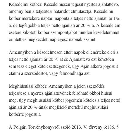
Késedelmi kötbér: Késedelmesen teljesít nyertes ajánlattevő,
amennyiben a teljesítési határidőt elmulasztja. Késedelmi
kötbér mértékére naptári naponta a teljes nettó ajánlati ár 1%-
a, de legfeljebb a teljes nettó ajánlati ár 20 %-a. A késedelem
esetére kikötött kötbér szempontjából minden késedelemmel
érintett és megkezdett nap egész napnak számít.
Amennyiben a késedelmesen eltelt napok ellenértéke eléri a
teljes nettó ajánlati ár 20 %-át és Ajánlattevő ezt követően
sem tesz eleget kötelezettségének, úgy Ajánlatkérő jogosult
elállni a szerződéstől, vagy felmondhatja azt.
Meghiúsulási kötbér: Amennyiben a jelen szerződés
teljesítése a nyertes ajánlattevőnek felróható okból hiúsul
meg, úgy meghiúsulási kötbér jogcímén köteles a teljes nettó
ajánlati ár 20 %-ának megfelelő mértékű meghiúsulási
kötbérre jogosult.
A Polgári Törvénykönyvről szóló 2013. V. törvény 6:186. §