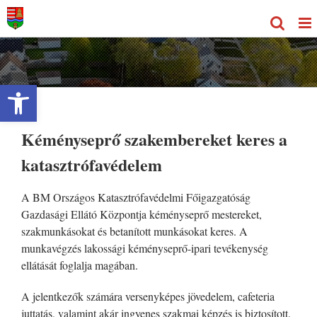
Kihagyás
Eszköztár megnyitása
Kéményseprő szakembereket keres a
katasztrófavédelem
A BM Országos Katasztrófavédelmi Főigazgatóság
Gazdasági Ellátó Központja kéményseprő mestereket,
szakmunkásokat és betanított munkásokat keres. A
munkavégzés lakossági kéményseprő-ipari tevékenység
ellátását foglalja magában.
A jelentkezők számára versenyképes jövedelem, cafeteria
juttatás, valamint akár ingyenes szakmai képzés is biztosított.